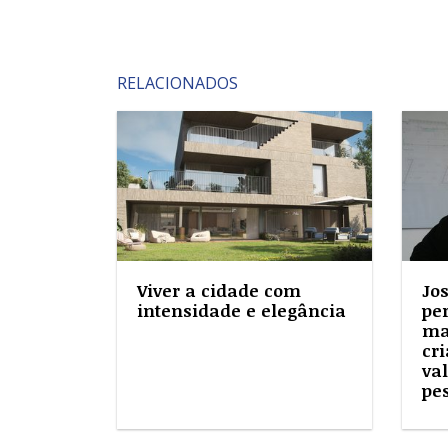
RELACIONADOS
Viver a cidade com
Jo
intensidade e elegância
pe
ma
cri
va
pe