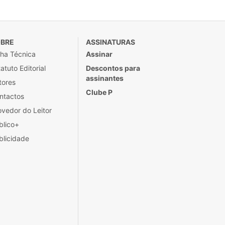
BRE
ASSINATURAS
cha Técnica
Assinar
atuto Editorial
Descontos para
assinantes
tores
Clube P
ntactos
ovedor do Leitor
blico+
blicidade