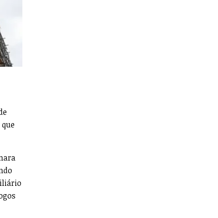
de
 que
âmara
endo
liário
fogos