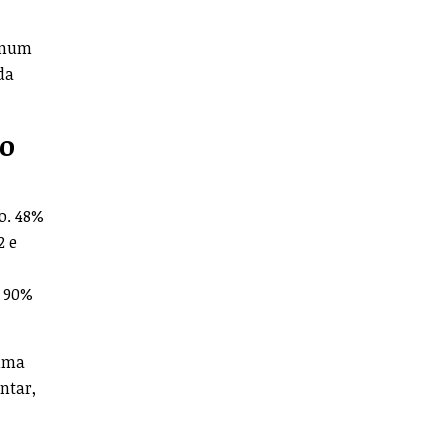
a num
da
no
o. 48%
2 e
a 90%
numa
ntar,