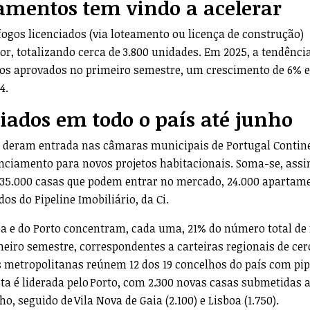
iamentos tem vindo a acelerar
ogos licenciados (via loteamento ou licença de construção)
r, totalizando cerca de 3.800 unidades. Em 2025, a tendênci
os aprovados no primeiro semestre, um crescimento de 6% 
4.
ciados em todo o país até junho
l, deram entrada nas câmaras municipais de Portugal Contin
cenciamento para novos projetos habitacionais. Soma-se, assi
e 35.000 casas que podem entrar no mercado, 24.000 apartam
os do Pipeline Imobiliário, da Ci.
oa e do Porto concentram, cada uma, 21% do número total de
eiro semestre, correspondentes a carteiras regionais de cer
as metropolitanas reúnem 12 dos 19 concelhos do país com pip
sta é liderada pelo Porto, com 2.300 novas casas submetidas 
o, seguido de Vila Nova de Gaia (2.100) e Lisboa (1.750).