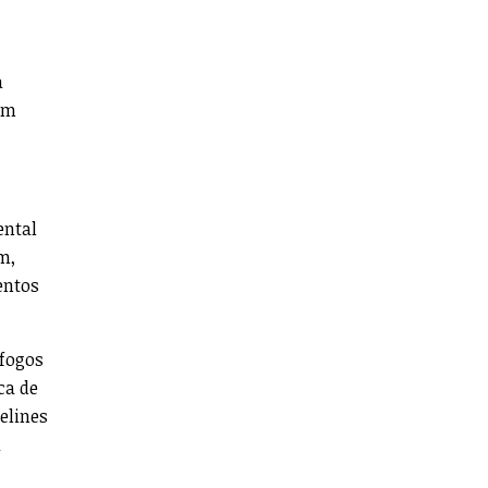
a
em
ental
m,
entos
 fogos
ca de
elines
a