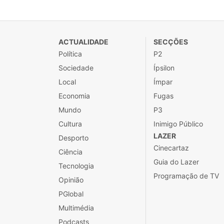
ACTUALIDADE
SECÇÕES
Política
P2
Sociedade
Ípsilon
Local
Ímpar
Economia
Fugas
Mundo
P3
Cultura
Inimigo Público
LAZER
Desporto
Cinecartaz
Ciência
Guia do Lazer
Tecnologia
Programação de TV
Opinião
PGlobal
Multimédia
Podcasts