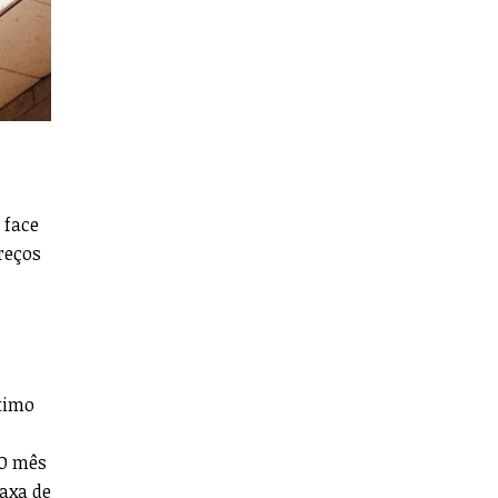
 face
reços
ltimo
 O mês
taxa de