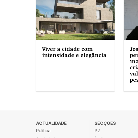
Viver a cidade com
Jo
intensidade e elegância
pe
ma
cri
va
pe
ACTUALIDADE
SECÇÕES
Política
P2