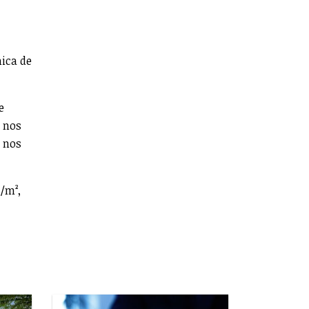
mica de
e
l nos
s nos
/m²,