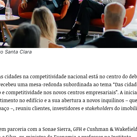
ro Santa Clara
cidades na competitividade nacional está no centro do deb
to, recebeu uma mesa-redonda subordinada ao tema “Das cidad
e competitividade nos novos centros empresariais”. A inicia
imento no edifício e a sua abertura a novos inquilinos – que
aço –, reuniu clientes, investidores e
stakeholders
do imobili
 em parceria com a Sonae Sierra, GFH e Cushman & Wakefield
e Silva, ex-ministro da Economia e professor no Instituto