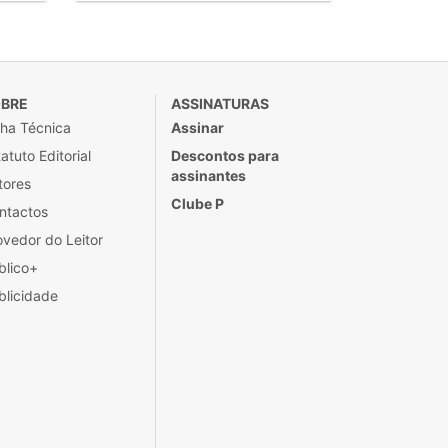
BRE
ASSINATURAS
cha Técnica
Assinar
atuto Editorial
Descontos para
assinantes
tores
Clube P
ntactos
ovedor do Leitor
blico+
blicidade