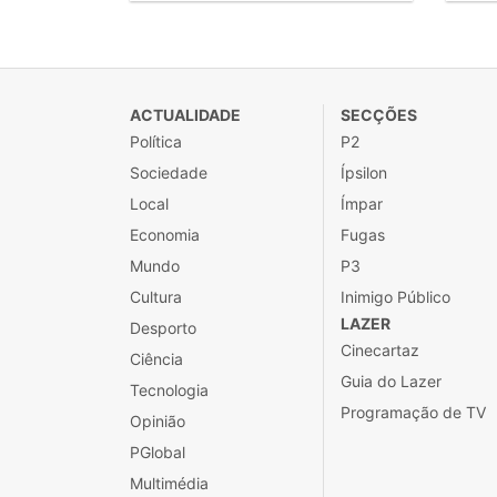
ACTUALIDADE
SECÇÕES
Política
P2
Sociedade
Ípsilon
Local
Ímpar
Economia
Fugas
Mundo
P3
Cultura
Inimigo Público
LAZER
Desporto
Cinecartaz
Ciência
Guia do Lazer
Tecnologia
Programação de TV
Opinião
PGlobal
Multimédia