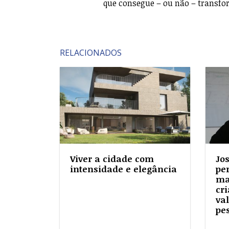
que consegue – ou não – transfo
RELACIONADOS
Viver a cidade com
Jo
intensidade e elegância
pe
ma
cri
va
pe