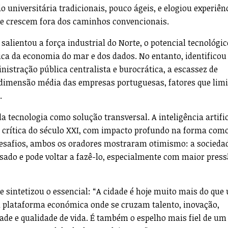
 universitária tradicionais, pouco ágeis, e elogiou experiên
que crescem fora dos caminhos convencionais.
a salientou a força industrial do Norte, o potencial tecnológi
gica da economia do mar e dos dados. No entanto, identificou
nistração pública centralista e burocrática, a escassez de
a dimensão média das empresas portuguesas, fatores que lim
.
a tecnologia como solução transversal. A inteligência artific
a crítica do século XXI, com impacto profundo na forma com
esafios, ambos os oradores mostraram otimismo: a sociedad
sado e pode voltar a fazê-lo, especialmente com maior press
 sintetizou o essencial: “A cidade é hoje muito mais do que
 plataforma económica onde se cruzam talento, inovação,
ade e qualidade de vida. É também o espelho mais fiel de um