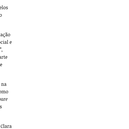
elos
o
ração
cial e
”,
arte
de
s na
como
ware
s
 Clara