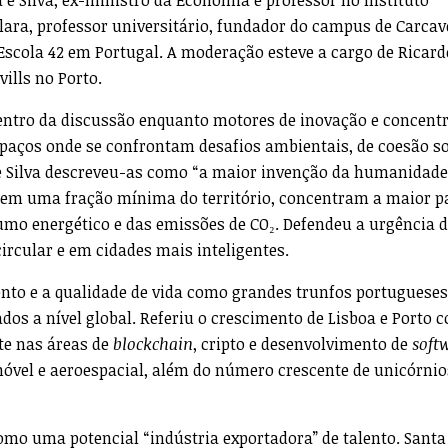
Clara, professor universitário, fundador do campus de Carcav
Escola 42 em Portugal. A moderação esteve a cargo de Ricard
ills no Porto.
entro da discussão enquanto motores de inovação e concent
aços onde se confrontam desafios ambientais, de coesão so
 e Silva descreveu-as como “a maior invenção da humanidade
em uma fração mínima do território, concentram a maior p
umo energético e das emissões de CO₂. Defendeu a urgência 
rcular e em cidades mais inteligentes.
ento e a qualidade de vida como grandes trunfos portuguese
ados a nível global. Referiu o crescimento de Lisboa e Porto 
e nas áreas de
blockchain
, cripto e desenvolvimento de
soft
móvel e aeroespacial, além do número crescente de unicórnio
omo uma potencial “indústria exportadora” de talento. Santa