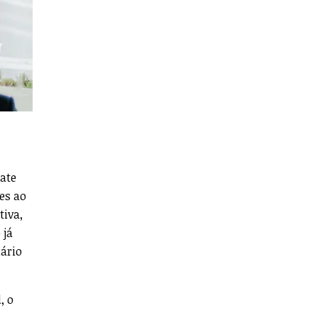
ate
es ao
tiva,
 já
ário
, o