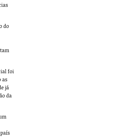
cias
co do
itam
ial foi
o as
e já
ão da
 um
 país