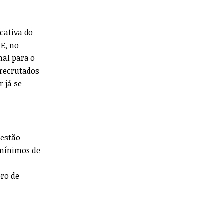
cativa do
 E, no
mal para o
 recrutados
 já se
 estão
 mínimos de
ro de