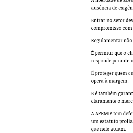
A liberdade de ace
ausência de exigên
Entrar no setor de
compromisso com b
Regulamentar não é
É permitir que o c
responde perante 
É proteger quem cu
opera à margem.
E é também garanti
claramente o merc
A APEMIP tem defen
um estatuto profis
que nele atuam.