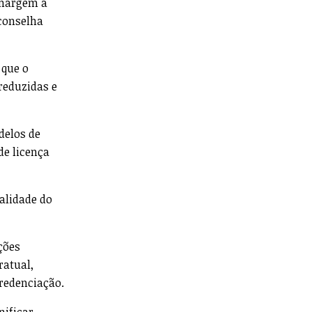
 margem a
aconselha
 que o
reduzidas e
delos de
e licença
alidade do
ções
ratual,
redenciação.