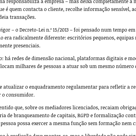
tema responsabiliza a empresa – mas deixa completamente à
que é quem contacta o cliente, recolhe informação sensível, 
deia transações.
vigor – o Decreto-Lei n.º 15/2013 – foi pensado num tempo em
 era radicalmente diferente: escritórios pequenos, equipas 
mente presenciais.
tro: há redes de dimensão nacional, plataformas digitais e mo
olocam milhares de pessoas a atuar sob um mesmo número d
te atualizar o enquadramento regulamentar para refletir a re
r o consumidor.
entido que, sobre os mediadores licenciados, recaiam obriga
ia de branqueamento de capitais, RGPD e formalização cont
 pessoa possa exercer a mesma função sem formação nem c