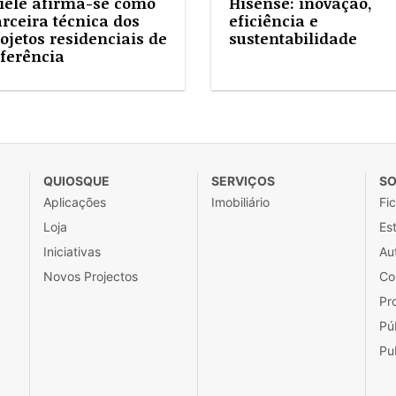
iele afirma-se como
Hisense: inovação,
rceira técnica dos
eficiência e
ojetos residenciais de
sustentabilidade
ferência
QUIOSQUE
SERVIÇOS
SO
Aplicações
Imobiliário
Fi
Loja
Est
Iniciativas
Au
Novos Projectos
Co
Pr
Pú
Pu