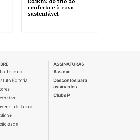
Daikin: do frio ao
conforto e à casa
sustentável
BRE
ASSINATURAS
cha Técnica
Assinar
atuto Editorial
Descontos para
assinantes
tores
Clube P
ntactos
ovedor do Leitor
blico+
blicidade