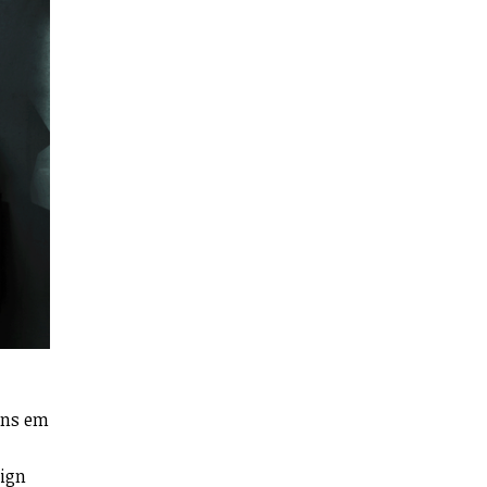
ans em
sign