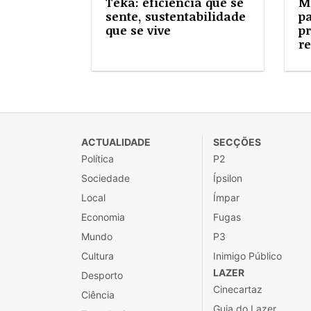
Teka: eficiência que se
M
sente, sustentabilidade
pa
que se vive
pr
re
ACTUALIDADE
SECÇÕES
Política
P2
Sociedade
Ípsilon
Local
Ímpar
Economia
Fugas
Mundo
P3
Cultura
Inimigo Público
LAZER
Desporto
Cinecartaz
Ciência
Guia do Lazer