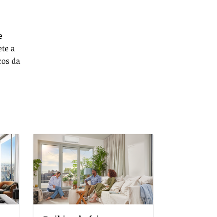
e
ete a
cos da