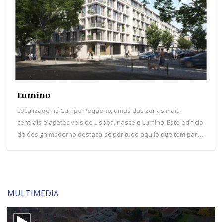
Lumino
Localizado no Campo Pequeno, umas das zonas mais
centrais e apetecíveis de Lisboa, nasce o Lumino. Este edifício
de design moderno destaca-se por tudo aquilo que tem para
oferecer: apartamentos sofisticados e com áreas amplas,
espaços exteriores, piscina e garagem, rodeados por
comércio, serviços, transportes públicos e excelentes
acessos rodoviários. O Lumino Campo Pequeno é composto
MULTIMEDIA
por 97 apartamentos, com tipologias T1 a T4 duplex.