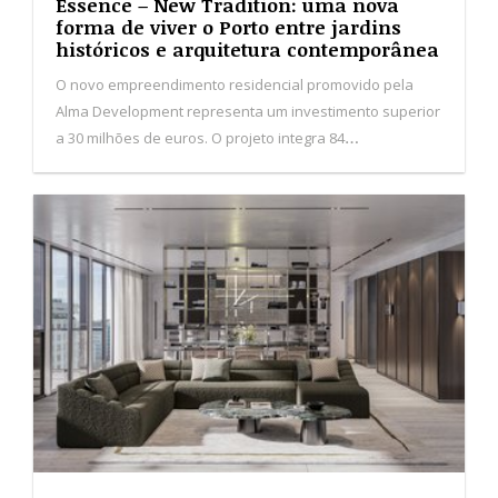
Essence – New Tradition: uma nova
forma de viver o Porto entre jardins
históricos e arquitetura contemporânea
O novo empreendimento residencial promovido pela
Alma Development representa um investimento superior
a 30 milhões de euros. O projeto integra 84
apartamentos distribuídos por quatro edifícios, inseridos
numa antiga quinta marcada por jardins e árvores
centenárias.