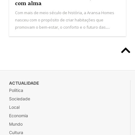
com alma
Com mais de meio século de história, a Aransa Homes
nasceu com o propósito de criar habitações que
promovam o bem-estar, o conforto e o futuro das
pessoas. De origem familiar e com sede em Logroño,
Espanha, a empresa consolida presença nas Ilhas
Baleares, Canárias e em Portugal.
ACTUALIDADE
Política
Sociedade
Local
Economia
Mundo
Cultura