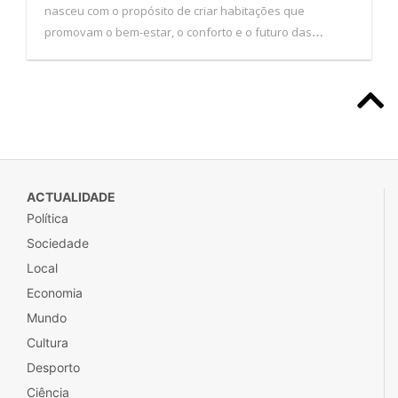
Cultura
Desporto
Ciência
Tecnologia
Opinião
PGlobal
Multimédia
Podcasts
SECÇÕES
P2
Ípsilon
Ímpar
Fugas
P3
Inimigo Público
LAZER