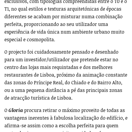
O
Gloria
procura retirar o máximo proveito de todas as
vantagens inerentes à fabulosa localização do edifício, e
afirma-se assim como a escolha perfeita para quem
pretende viver ou apenas visitar a cidade, e fazer um
estilo de vida
trendy
num ambiente genuinamente
lisboeta. Mas não só, todo o design arquitetónico
interior foi igualmente concebido para proporcionar
uma experiência de imensa tranquilidade e conforto, e a
sensação de se estar longe da atmosfera vibrante desta
zona de Lisboa, quando se está dentro de casa.
À distância de um pequeno passo, o projecto
Gloria
oferece ao cliente uma escolha permanente entre
sossego e animação, num ambiente requintadamente
português.