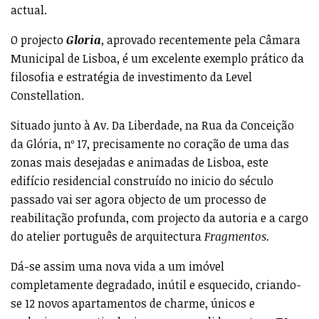
Dá-se assim uma nova vida a um imóvel
completamente degradado, inútil e esquecido, criando-
se 12 novos apartamentos de charme, únicos e
exclusivos, com tipologias compreendidas entre o T0 e o
T1, no qual estilos e texturas arquitetónicas de épocas
diferentes se acabam por misturar numa combinação
perfeita, proporcionando ao seu utilizador uma
experiência de vida única num ambiente urbano muito
especial e cosmopolita.
O projecto foi cuidadosamente pensado e desenhado
para um investidor/utilizador que pretende estar no
centro das lojas mais requintadas e dos melhores
restaurantes de Lisboa, próximo da animação constante
das zonas do Príncipe Real, do Chiado e do Bairro Alto,
ou a uma pequena distância a pé das principais zonas
de atracção turística de Lisboa.