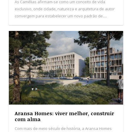
Aransa Homes: viver melhor, construir
com alma
Com mais de meio século de história, a Aransa Homes
nasceu com o propósito de criar habitações que
promovam o bem-estar, o conforto e o futuro das
pessoas. De origem familiar e com sede em Logroño,
Espanha, a empresa consolida presença nas Ilhas
Baleares, Canárias e em Portugal.
ACTUALIDADE
Política
Sociedade
Local
Economia
Mundo