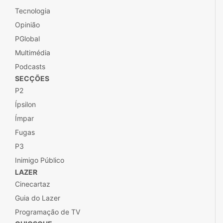
Cinecartaz
Guia do Lazer
Programação de TV
QUIOSQUE
Aplicações
Loja
Iniciativas
Novos Projectos
SERVIÇOS
Imobiliário
SOBRE
Ficha Técnica
Estatuto Editorial
Autores
Contactos
Provedor do Leitor
Público+