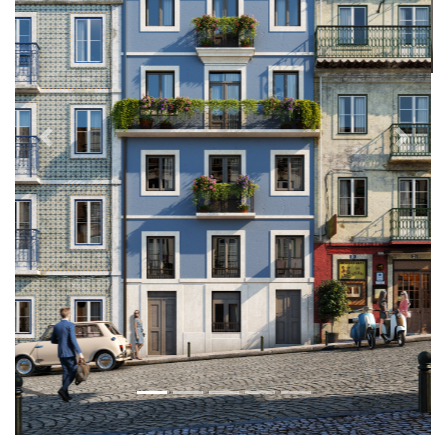
Ciente de que os potenciais compradores, sejam eles
utilizadores finais ou puros investidores, estão cada vez
mais bem informados sobre o mercado, e mais
exigentes quanto ao potencial económico e flexibilidade
comercial dos activos, a Level Constellation procura ir
ao encontro das diferentes preferências da Procura,
oferecendo produtos que seguem as principais
tendências do mercado, e que se destacam sempre pela
excelente localização geográfica, elevada qualidade
construtiva, e um design cuidado e exclusivo.
E a verdade é que todos os novos projectos da Level
Constellation vão ao encontro das exigências de