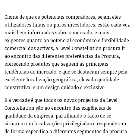
qualidade da empresa, partilhando o facto de se
situarem em localizações privilegiadas e responderem
de forma especifica a diferentes segmentos da procura
actual.
O projecto
Gloria
, aprovado recentemente pela Câmara
Municipal de Lisboa, é um excelente exemplo prático da
filosofia e estratégia de investimento da Level
Constellation.
Situado junto à Av. Da Liberdade, na Rua da Conceição
da Glória, nº 17, precisamente no coração de uma das
zonas mais desejadas e animadas de Lisboa, este
edifício residencial construído no inicio do século
passado vai ser agora objecto de um processo de
reabilitação profunda, com projecto da autoria e a cargo
do atelier português de arquitectura
Fragmentos.