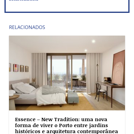
Essence – New Tradition: uma nova
forma de viver o Porto entre jardins
históricos e arquitetura contemporânea
O novo empreendimento residencial promovido pela
Alma Development representa um investimento superior
a 30 milhões de euros. O projeto integra 84
apartamentos distribuídos por quatro edifícios, inseridos
numa antiga quinta marcada por jardins e árvores
centenárias.