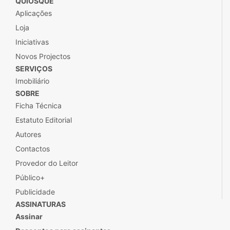
Publicidade
ASSINATURAS
Assinar
Descontos para assinantes
Clube P
@ 2020 PÚBLICO Comunicação Social SA
Ajuda
Termos e Condições
Política de Privacidade
Principais Fluxos Financeiros
Estrutura Accionista