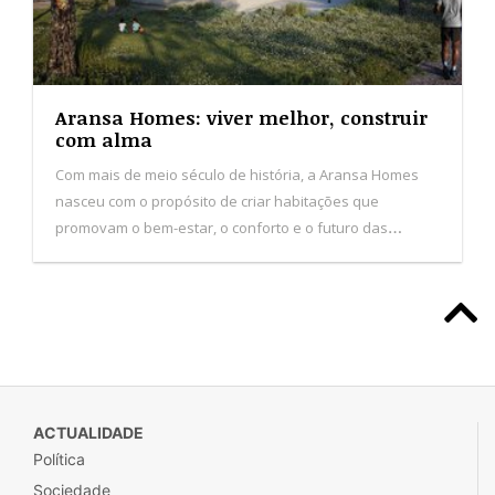
Aransa Homes: viver melhor, construir
com alma
Com mais de meio século de história, a Aransa Homes
nasceu com o propósito de criar habitações que
promovam o bem-estar, o conforto e o futuro das
pessoas. De origem familiar e com sede em Logroño,
Espanha, a empresa consolida presença nas Ilhas
Baleares, Canárias e em Portugal.
ACTUALIDADE
Política
Sociedade