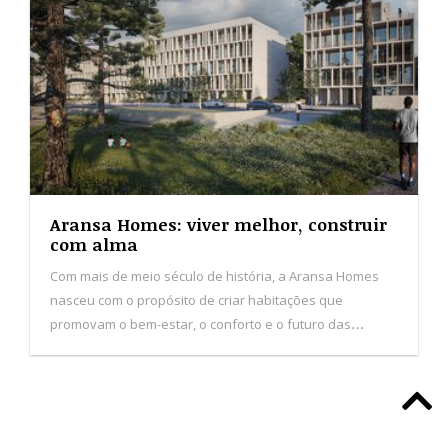
Espanha, a empresa consolida presença nas Ilhas
Baleares, Canárias e em Portugal.
ACTUALIDADE
Política
Sociedade
Local
Economia
Mundo
Cultura
Desporto
Ciência
Tecnologia
Opinião