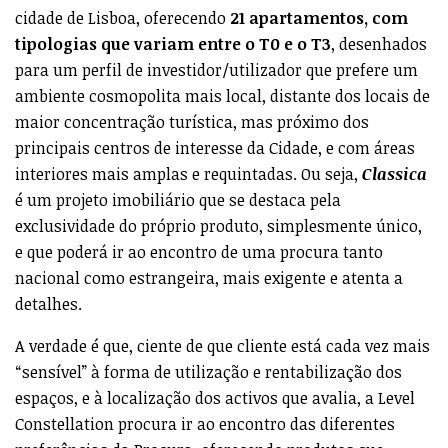
“sensível” à forma de utilização e rentabilização dos
espaços, e à localização dos activos que avalia, a Level
Constellation procura ir ao encontro das diferentes
preferências da Procura, oferecendo produtos que
seguem as principais tendências do mercado, e que se
destacam sempre pela excelente localização, elevada
qualidade construtiva, e um design exclusivo.
Classica
, um projeto do Arquiteto Frederico
Valsassina (imagem 1-4)
Citflat Avenidas -
projeto do atelier de arquitetura
RMS (imagem 5-9)