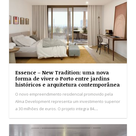
a 30 milhões de euros. O projeto integra 84
apartamentos distribuídos por quatro edifícios, inseridos
numa antiga quinta marcada por jardins e árvores
centenárias.
Karl Lagerfeld Residences Lisboa:
quando a moda encontra a arquitetura
no imobiliário de luxo
Com um investimento estimado em 35 milhões de euros,
o projeto, desenvolvido em parceria com a promotora