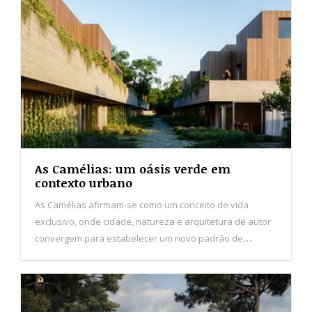
habitação no Porto.
Aransa Homes: viver melhor, construir
com alma
Com mais de meio século de história, a Aransa Homes
nasceu com o propósito de criar habitações que
promovam o bem-estar, o conforto e o futuro das
pessoas. De origem familiar e com sede em Logroño,