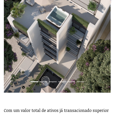
Com um valor total de ativos já transacionado superior
a 100 milhões de euros, a Level Constellation aposta no
desenvolvimento de projetos de reabilitação que se
destacam pela qualidade construtiva aliada ao desenho
de interiores funcionais e bem projetados, capazes de
criar uma atmosfera de segurança, conforto e bem
estar, em espaços habitacionais que oferecem soluções
intuitivas para as necessidades próprias de um estilo de
vida moderno e cosmopolita.
Os 2 novos projetos da Level Constellation vão ao
encontro da filosofia e das exigências de qualidade da
empresa, partilhando o facto de se situarem em
localizações privilegiadas, no coração das Avenidas
Novas, e responderem de forma sustentável a diferentes