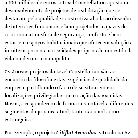
segmentos da procura atual, tanto nacional como
estrangeira.
Por exemplo, o projeto
Citiflat Avenidas
, situado na Av.
Elias Garcia 134, junto ao jardim da Fundação Calouste
Gulbenkian, compõe-se de
17 apartamentos de
tipologias T1 a T2
(Duplex), destinados a um publico
tendencialmente local, e que pretende retirar proveito
de se encontrar numa zona residencial muito
procurada e valorizada internamente, sobretudo por
jovens famílias. O
Citiflat Avenidas
é claramente um
produto mais dirigido a investidores/utilizadores
nacionais que procuraram residência permanente
numa zona tipicamente habitacional de Lisboa, bem
servida de todo o tipo de transportes públicos, próxima
de diversas infraestruturas de desporto e lazer, e com
um design interior adaptado a um estilo de vida
moderno, familiar e genuinamente local.