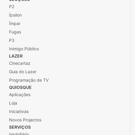
Iniciativas
Novos Projectos
SERVIÇOS
Imobiliário
SOBRE
Ficha Técnica
Estatuto Editorial
Autores
Contactos
Provedor do Leitor
Público+
Publicidade
ASSINATURAS
Assinar
Descontos para assinantes
Clube P