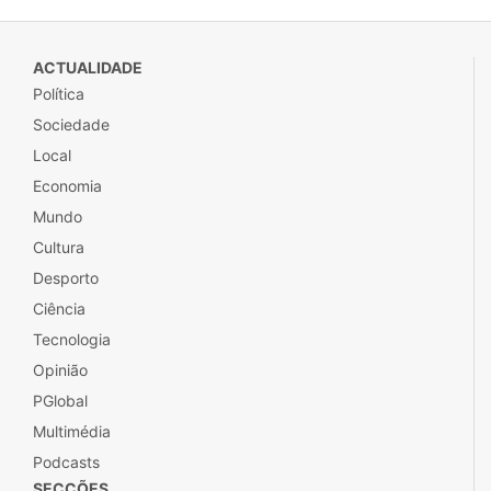
PGlobal
Multimédia
Podcasts
SECÇÕES
P2
Ípsilon
Ímpar
Fugas
P3
Inimigo Público
LAZER
Cinecartaz
Guia do Lazer
Programação de TV
QUIOSQUE
Aplicações
Loja