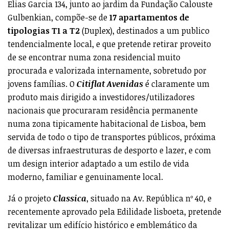
Já o projeto
Classica
, situado na Av. República nº 40, e
recentemente aprovado pela Edilidade lisboeta, pretende
revitalizar um edifício histórico e emblemático da
cidade de Lisboa, oferecendo
21 apartamentos, com
tipologias que variam entre o T0 e o T3
, desenhados
para um perfil de investidor/utilizador que prefere um
ambiente cosmopolita mais local, distante dos locais de
maior concentração turística, mas próximo dos
principais centros de interesse da Cidade, e com áreas
interiores mais amplas e requintadas. Ou seja,
Classica
é um projeto imobiliário que se destaca pela
exclusividade do próprio produto, simplesmente único,
e que poderá ir ao encontro de uma procura tanto
nacional como estrangeira, mais exigente e atenta a
detalhes.
A verdade é que, ciente de que cliente está cada vez mais