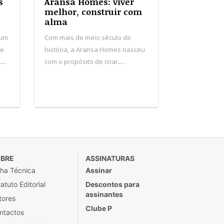
s
Aransa Homes: viver
melhor, construir com
alma
 um
Com mais de meio século de
de
história, a Aransa Homes nasceu
 de
com o propósito de criar
habitações que promovam o
de
bem-estar, o conforto e o futuro
das pessoas. De origem familiar e
com sede em Logroño, Espanha,
a empresa consolida presença
nas Ilhas Baleares, Canárias e em
Portugal.
BRE
ASSINATURAS
cha Técnica
Assinar
atuto Editorial
Descontos para
assinantes
tores
Clube P
ntactos