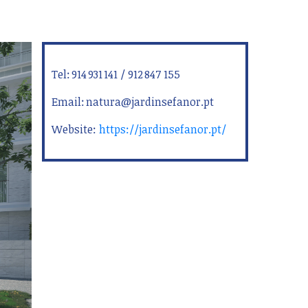
Tel: 914 931 141 / 912 847 155
Email: natura@jardinsefanor.pt
Website:
https://jardinsefanor.pt/
ext