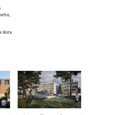
a
metro,
da Hora