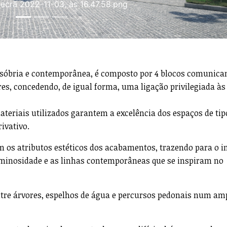
ecrã 2022-11-03, às 16.47.58.png
a sóbria e contemporânea, é composto por 4 blocos comunica
ores, concedendo, de igual forma, uma ligação privilegiada à
ateriais utilizados garantem a excelência dos espaços de tip
ivativo.
 os atributos estéticos dos acabamentos, trazendo para o in
minosidade e as linhas contemporâneas que se inspiram no
ntre árvores, espelhos de água e percursos pedonais num am