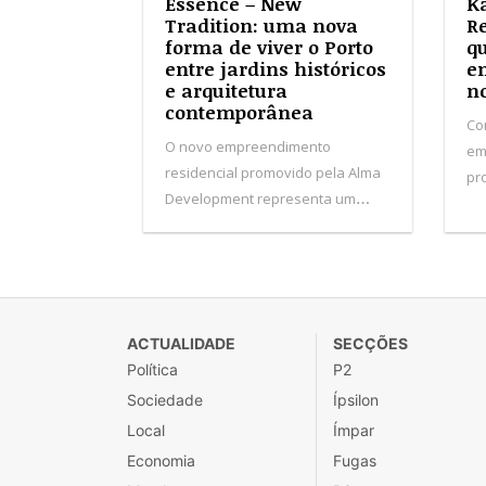
Essence – New
Ka
Tradition: uma nova
Re
forma de viver o Porto
q
entre jardins históricos
en
e arquitetura
no
contemporânea
Co
O novo empreendimento
em
residencial promovido pela Alma
pr
Development representa um
pa
investimento superior a 30
Ov
milhões de euros. O projeto
ma
integra 84 apartamentos
se
distribuídos por quatro edifícios,
Por
inseridos numa antiga quinta
ACTUALIDADE
SECÇÕES
marcada por jardins e árvores
Política
P2
centenárias.
Sociedade
Ípsilon
Local
Ímpar
Economia
Fugas