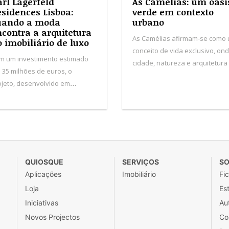
rl Lagerfeld
As Camélias: um oási
sidences Lisboa:
verde em contexto
uando a moda
urbano
contra a arquitetura
As Camélias afirmam-se como
 imobiliário de luxo
conceito de vida exclusivo, on
m um investimento estimado
cidade, natureza e arquitetura
 35 milhões de euros, o
autor convergem para
ojeto, desenvolvido em
estabelecer um novo padrão 
rceria com a promotora
habitação no Porto.
erseas, marca a entrada da
rca Karl Lagerfeld no
gmento imobiliário de luxo em
tugal.
QUIOSQUE
SERVIÇOS
SO
Aplicações
Imobiliário
Fi
Loja
Est
Iniciativas
Au
Novos Projectos
Co