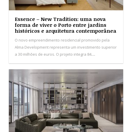
Essence – New Tradition: uma nova
forma de viver o Porto entre jardins
históricos e arquitetura contemporânea
O novo empreendimento residencial promovido pela
Alma Development representa um investimento superior
a 30 milhões de euros. O projeto integra 84
apartamentos distribuídos por quatro edifícios, inseridos
numa antiga quinta marcada por jardins e árvores
centenárias.