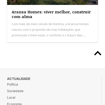
Aransa Homes: viver melhor, construir
com alma
Com mais de meio século de história, a Aransa Homes
nasceu com o propósito de criar habitações que
promovam o bem-estar, o conforto e o futuro das
pessoas. De origem familiar e com sede em Logroño,
Espanha, a empresa consolida presença nas Ilhas
Baleares, Canárias e em Portugal.
ACTUALIDADE