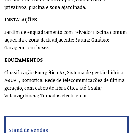
climatização com renovação do ar, temperatura
controlada e aquecimento das águas sanitárias, através
de bomba de calor. Na cobertura, estão disponíveis dois
T3 e dois T4, em formato duplex, com terraços
privativos, piscina e zona ajardinada.
INSTALAÇÕES
Jardim de enquadramento com relvado; Piscina comum
aquecida e zona deck adjacente; Sauna; Ginásio;
Garagem com boxes.
EQUIPAMENTOS
Classificação Energética A+; Sistema de gestão hídrica
AQUA+; Domótica; Rede de telecomunicações de última
geração, com cabos de fibra ótica até à sala;
Videovigilância; Tomadas electric-car.