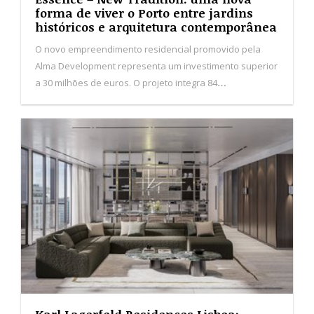
Essence – New Tradition: uma nova
forma de viver o Porto entre jardins
históricos e arquitetura contemporânea
O novo empreendimento residencial promovido pela
Alma Development representa um investimento superior
a 30 milhões de euros. O projeto integra 84
apartamentos distribuídos por quatro edifícios, inseridos
numa antiga quinta marcada por jardins e árvores
centenárias.