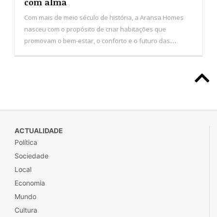
Aransa Homes: viver melhor, construir
com alma
Com mais de meio século de história, a Aransa Homes
nasceu com o propósito de criar habitações que
promovam o bem-estar, o conforto e o futuro das
pessoas. De origem familiar e com sede em Logroño,
Espanha, a empresa consolida presença nas Ilhas
Baleares, Canárias e em Portugal.
ACTUALIDADE
Política
Sociedade
Local
Economia
Mundo