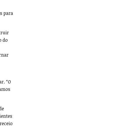
s para
truir
o do
rnar
r. “O
jamos
de
ientes
receio