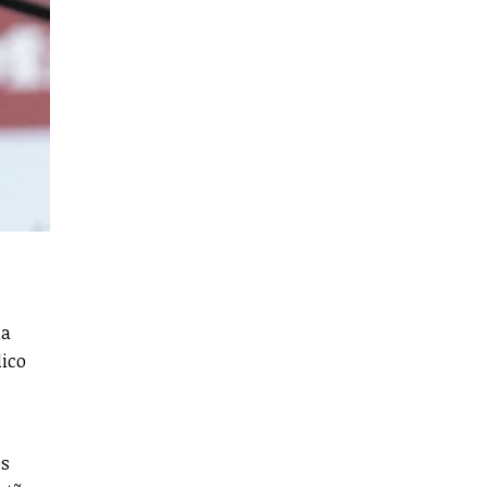
da
dico
os