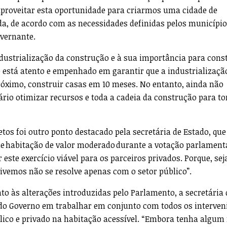
proveitar esta oportunidade para criarmos uma cidade de
da, de acordo com as necessidades definidas pelos município
overnante.
dustrialização da construção e à sua importância para cons
 está atento e empenhado em garantir que a industrializaçã
róximo, construir casas em 10 meses. No entanto, ainda não
rio otimizar recursos e toda a cadeia da construção para to
tos foi outro ponto destacado pela secretária de Estado, que
de habitação de valor moderado durante a votação parlamenta
r este exercício viável para os parceiros privados. Porque, se
vivemos não se resolve apenas com o setor público”.
o às alterações introduzidas pelo Parlamento, a secretária 
o Governo em trabalhar em conjunto com todos os interven
lico e privado na habitação acessível. “Embora tenha algum 