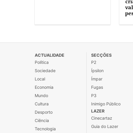
cri
va
pe
ACTUALIDADE
SECÇÕES
Política
P2
Sociedade
Ípsilon
Local
Ímpar
Economia
Fugas
Mundo
P3
Cultura
Inimigo Público
LAZER
Desporto
Cinecartaz
Ciência
Guia do Lazer
Tecnologia