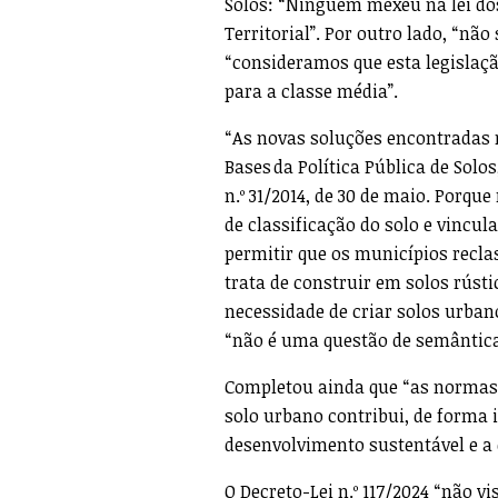
Solos: “Ninguém mexeu na lei do
Territorial”. Por outro lado, “nã
“consideramos que esta legislaçã
para a classe média”.
“As novas soluções encontradas 
Bases da Política Pública de Sol
n.º 31/2014, de 30 de maio. Porq
de classificação do solo e vincul
permitir que os municípios recla
trata de construir em solos rúst
necessidade de criar solos urban
“não é uma questão de semântica
Completou ainda que “as normas d
solo urbano contribui, de forma 
desenvolvimento sustentável e a c
O Decreto-Lei n.º 117/2024 “não v