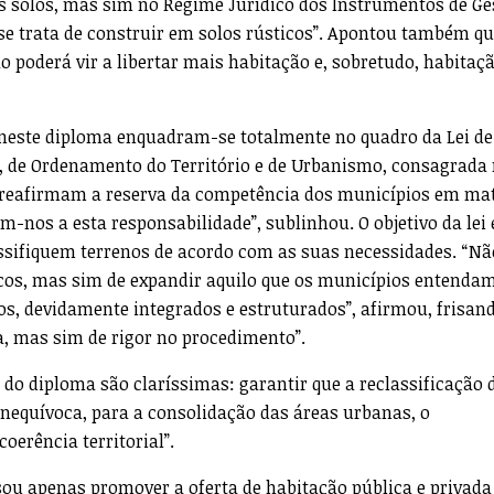
s solos, mas sim no Regime Jurídico dos Instrumentos de Ge
o se trata de construir em solos rústicos”. Apontou também q
o poderá vir a libertar mais habitação e, sobretudo, habitaç
neste diploma enquadram-se totalmente no quadro da Lei de
os, de Ordenamento do Território e de Urbanismo, consagrada 
ue reafirmam a reserva da competência dos municípios em ma
am-nos a esta responsabilidade”, sublinhou. O objetivo da lei 
ssifiquem terrenos de acordo com as suas necessidades. “Nã
icos, mas sim de expandir aquilo que os municípios entendam
os, devidamente integrados e estruturados”, afirmou, frisan
, mas sim de rigor no procedimento”.
o diploma são claríssimas: garantir que a reclassificação 
inequívoca, para a consolidação das áreas urbanas, o
oerência territorial”.
isou apenas promover a oferta de habitação pública e privada