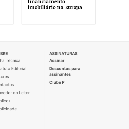
financiamento
imobiliário na Europa
BRE
ASSINATURAS
cha Técnica
Assinar
atuto Editorial
Descontos para
assinantes
tores
Clube P
ntactos
ovedor do Leitor
blico+
blicidade