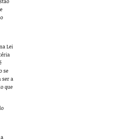
stão
ue
ão
na Lei
téria
é
o se
 ser a
do que
do
 a