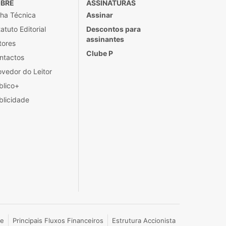
BRE
ASSINATURAS
cha Técnica
Assinar
atuto Editorial
Descontos para
assinantes
tores
Clube P
ntactos
ovedor do Leitor
blico+
blicidade
de
Principais Fluxos Financeiros
Estrutura Accionista