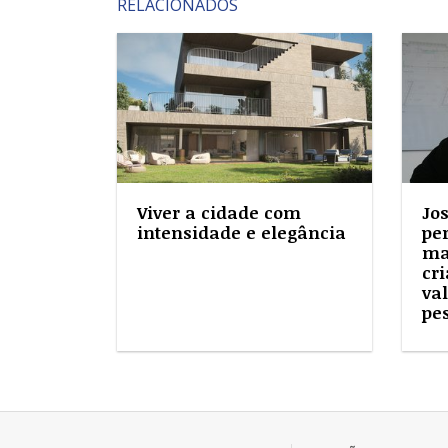
RELACIONADOS
Viver a cidade com
Jo
intensidade e elegância
pe
ma
cri
va
pe