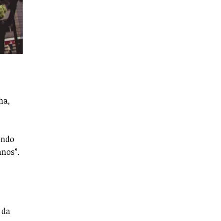
ha,
endo
anos”.
 da