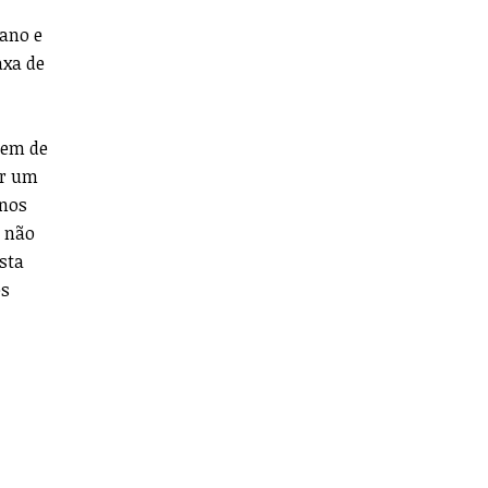
 ano e
axa de
rem de
or um
 nos
, não
sta
es