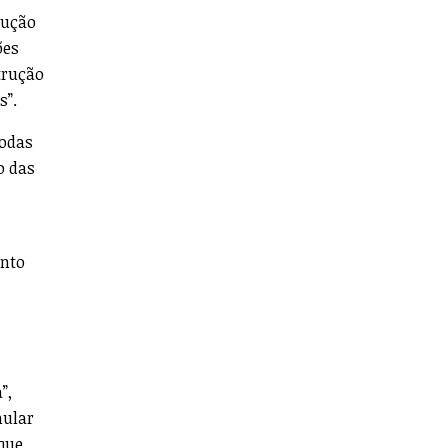
rução
ões
trução
s”.
todas
o das
ento
”,
mular
que