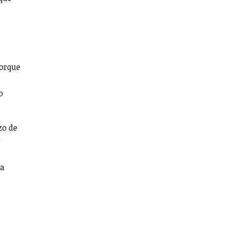
porque
o
zo de
o
 a