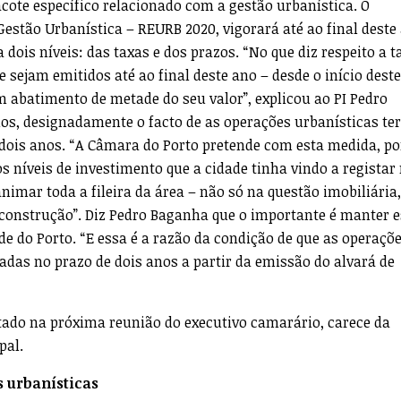
te específico relacionado com a gestão urbanística. O
stão Urbanística – REURB 2020, vigorará até ao final deste
 dois níveis: das taxas e dos prazos. “No que diz respeito a t
e sejam emitidos até ao final deste ano – desde o início deste
 abatimento de metade do seu valor”, explicou ao PI Pedro
s, designadamente o facto de as operações urbanísticas te
dois anos. “A Câmara do Porto pretende com esta medida, p
s níveis de investimento que a cidade tinha vindo a registar
nimar toda a fileira da área – não só na questão imobiliária
 construção”. Diz Pedro Baganha que o importante é manter e
ade do Porto. “E essa é a razão da condição de que as operaçõ
adas no prazo de dois anos a partir da emissão do alvará de
tado na próxima reunião do executivo camarário, carece da
pal.
s urbanísticas