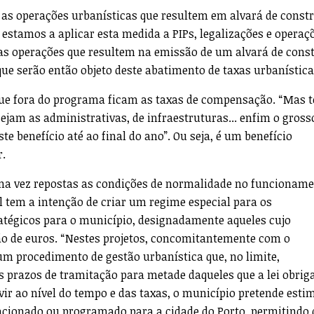
 as operações urbanísticas que resultem em alvará de const
stamos a aplicar esta medida a PIPs, legalizações e operaç
as operações que resultem na emissão de um alvará de cons
e serão então objeto deste abatimento de taxas urbanística
ue fora do programa ficam as taxas de compensação. “Mas 
sejam as administrativas, de infraestruturas... enfim o gross
te benefício até ao final do ano”. Ou seja, é um benefício
r.
 uma vez repostas as condições de normalidade no funcionam
 tem a intenção de criar um regime especial para os
atégicos para o município, designadamente aqueles cujo
ão de euros. “Nestes projetos, concomitantemente com o
um procedimento de gestão urbanística que, no limite,
prazos de tramitação para metade daqueles que a lei obriga
vir ao nível do tempo e das taxas, o município pretende esti
uacionado ou programado para a cidade do Porto, permitindo 