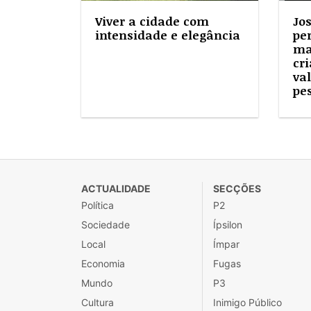
Viver a cidade com
Jo
intensidade e elegância
pe
ma
cri
va
pe
ACTUALIDADE
SECÇÕES
Política
P2
Sociedade
Ípsilon
Local
Ímpar
Economia
Fugas
Mundo
P3
Cultura
Inimigo Público