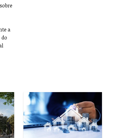
 sobre
nte a
 do
al