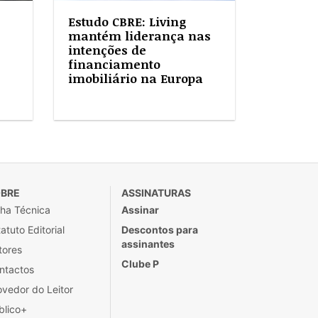
Estudo CBRE: Living
mantém liderança nas
intenções de
financiamento
imobiliário na Europa
BRE
ASSINATURAS
cha Técnica
Assinar
atuto Editorial
Descontos para
assinantes
tores
Clube P
ntactos
ovedor do Leitor
blico+