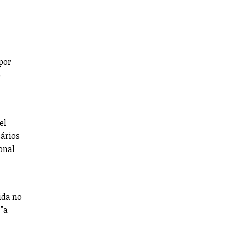
 por
o
el
sários
onal
ida no
 "a