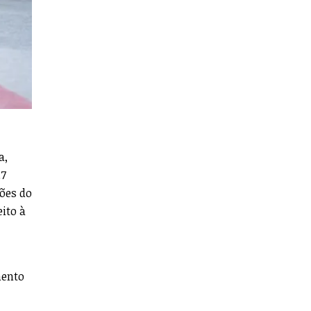
a,
.7
sões do
ito à
mento