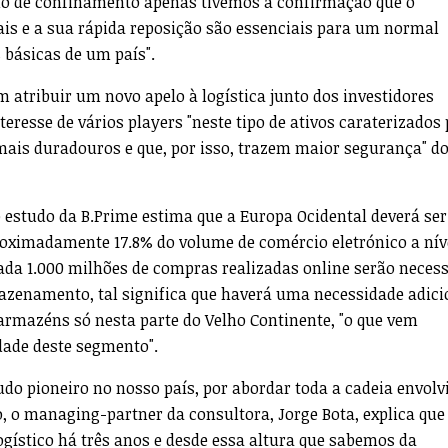
do de confinamento apenas tivemos a confirmação que o
s e a sua rápida reposição são essenciais para um normal
básicas de um país".
atribuir um novo apelo à logística junto dos investidores
teresse de vários players "neste tipo de ativos caraterizados
mais duradouros e que, por isso, trazem maior segurança" d
o estudo da B.Prime estima que a Europa Ocidental deverá ser
roximadamente 17.8% do volume de comércio eletrónico a nív
ada 1.000 milhões de compras realizadas online serão neces
azenamento, tal significa que haverá uma necessidade adici
 armazéns só nesta parte do Velho Continente, "o que vem
ade deste segmento".
do pioneiro no nosso país, por abordar toda a cadeia envolv
o, o managing-partner da consultora, Jorge Bota, explica que
ogístico há três anos e desde essa altura que sabemos da