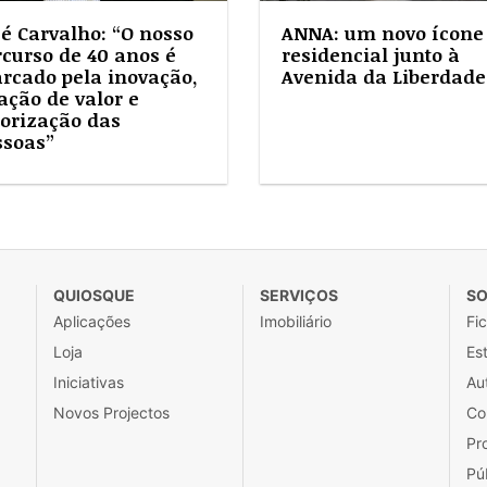
sé Carvalho: “O nosso
ANNA: um novo ícone
rcurso de 40 anos é
residencial junto à
rcado pela inovação,
Avenida da Liberdade
ação de valor e
lorização das
ssoas”
QUIOSQUE
SERVIÇOS
SO
Aplicações
Imobiliário
Fi
Loja
Est
Iniciativas
Au
Novos Projectos
Co
Pr
Pú