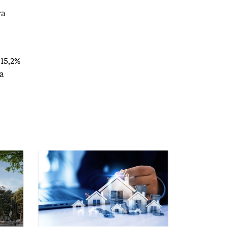
ra
 15,2%
ta