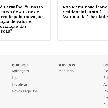
sé Carvalho: “O nosso
ANNA: um novo ícone
rcurso de 40 anos é
residencial junto à
rcado pela inovação,
Avenida da Liberdade
ação de valor e
lorização das
ssoas”
QUIOSQUE
SERVIÇOS
SO
Aplicações
Imobiliário
Fi
Loja
Est
Iniciativas
Au
Novos Projectos
Co
Pr
Pú