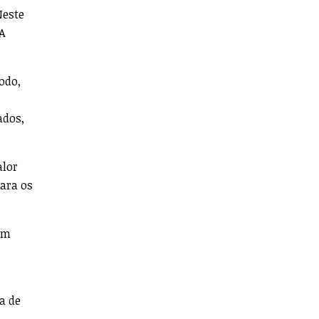
Neste
 A
odo,
ados,
alor
para os
tem
a de