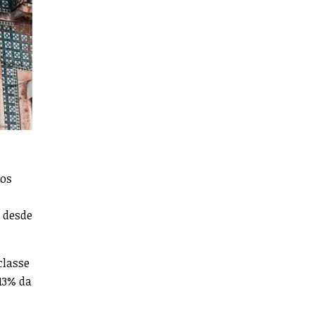
nos
s desde
classe
 13% da