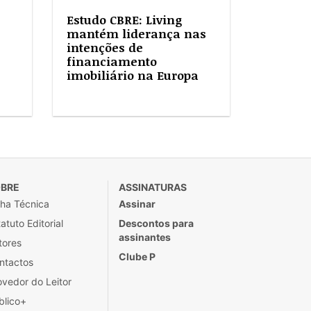
Estudo CBRE: Living
mantém liderança nas
intenções de
financiamento
imobiliário na Europa
BRE
ASSINATURAS
cha Técnica
Assinar
atuto Editorial
Descontos para
assinantes
tores
Clube P
ntactos
ovedor do Leitor
blico+