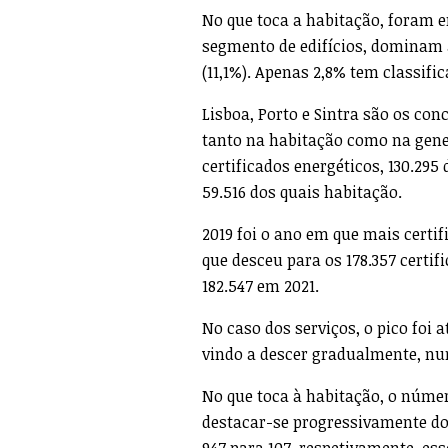
No que toca a habitação, foram em
segmento de edifícios, dominam as
(11,1%). Apenas 2,8% tem classific
Lisboa, Porto e Sintra são os con
tanto na habitação como na gene
certificados energéticos, 130.295
59.516 dos quais habitação.
2019 foi o ano em que mais certif
que desceu para os 178.357 certi
182.547 em 2021.
No caso dos serviços, o pico foi a
vindo a descer gradualmente, num
No que toca à habitação, o númer
destacar-se progressivamente dos 
947 para 107, respetivamente, esse