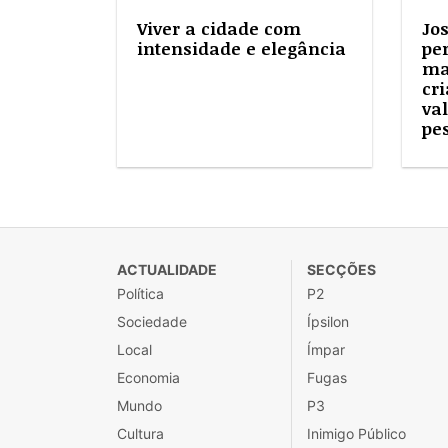
Viver a cidade com
Jo
intensidade e elegância
pe
ma
cri
va
pe
ACTUALIDADE
SECÇÕES
Política
P2
Sociedade
Ípsilon
Local
Ímpar
Economia
Fugas
Mundo
P3
Cultura
Inimigo Público