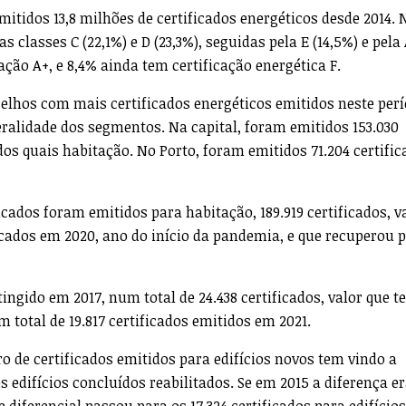
itidos 13,8 milhões de certificados energéticos desde 2014. 
 classes C (22,1%) e D (23,3%), seguidas pela E (14,5%) e pela
ação A+, e 8,4% ainda tem certificação energética F.
celhos com mais certificados energéticos emitidos neste perí
ralidade dos segmentos. Na capital, foram emitidos 153.030
 dos quais habitação. No Porto, foram emitidos 71.204 certific
icados foram emitidos para habitação, 189.919 certificados, v
ficados em 2020, ano do início da pandemia, e que recuperou 
tingido em 2017, num total de 24.438 certificados, valor que 
 total de 19.817 certificados emitidos em 2021.
o de certificados emitidos para edifícios novos tem vindo a
edifícios concluídos reabilitados. Se em 2015 a diferença er
 diferencial passou para os 17.324 certificados para edifícios