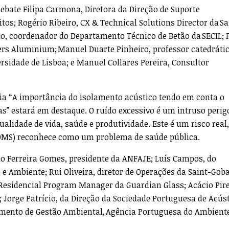
bate Filipa Carmona, Diretora da Direção de Suporte
itos; Rogério Ribeiro, CX & Technical Solutions Director da Sa
o, coordenador do Departamento Técnico de Betão da SECIL; 
ers Aluminium; Manuel Duarte Pinheiro, professor catedráti
rsidade de Lisboa; e Manuel Collares Pereira, Consultor
cia “A importância do isolamento acústico tendo em conta o
s” estará em destaque. O ruído excessivo é um intruso perig
lidade de vida, saúde e produtividade. Este é um risco real,
OMS) reconhece como um problema de saúde pública.
ão Ferreira Gomes, presidente da ANFAJE; Luís Campos, do
e Ambiente; Rui Oliveira, diretor de Operações da Saint-Gob
 Residencial Program Manager da Guardian Glass; Acácio Pire
; Jorge Patrício, da Direção da Sociedade Portuguesa de Acúst
tamento de Gestão Ambiental, Agência Portuguesa do Ambient