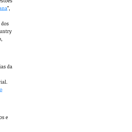
estões
bana
”,
 dos
ountry
o,
ias da
ial.
mo
os e