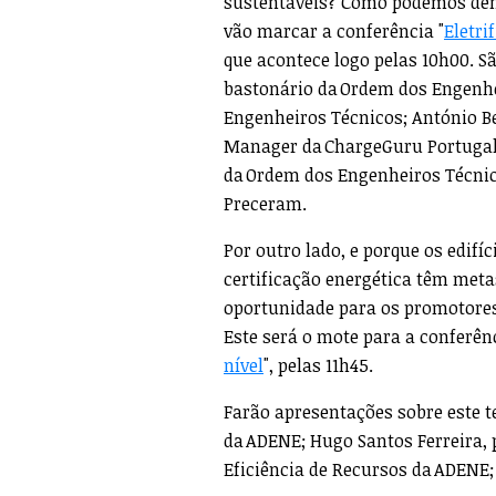
sustentáveis? Como podemos demo
vão marcar a conferência "
Eletri
que acontece logo pelas 10h00. S
bastonário da Ordem dos Engenhe
Engenheiros Técnicos; António Be
Manager da ChargeGuru Portugal;
da Ordem dos Engenheiros Técnico
Preceram.
Por outro lado, e porque os edifí
certificação energética têm met
oportunidade para os promotores i
Este será o mote para a conferên
nível
", pelas 11h45.
Farão apresentações sobre este 
da ADENE; Hugo Santos Ferreira, p
Eficiência de Recursos da ADENE;