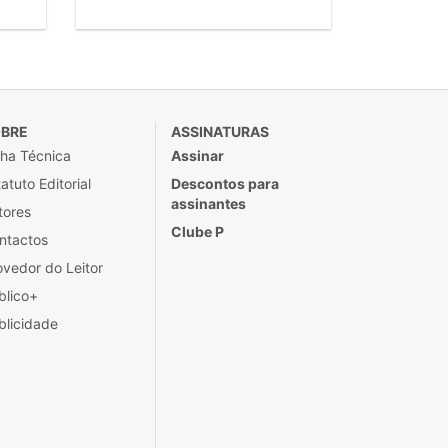
BRE
ASSINATURAS
cha Técnica
Assinar
atuto Editorial
Descontos para
assinantes
tores
Clube P
ntactos
ovedor do Leitor
blico+
blicidade