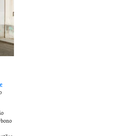
e
o
ão
arbono