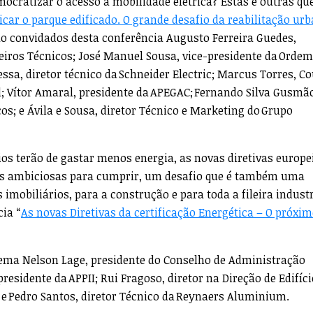
cratizar o acesso à mobilidade elétrica? Estas e outras qu
ficar o parque edificado. O grande desafio da reabilitação ur
ão convidados desta conferência Augusto Ferreira Guedes,
iros Técnicos; José Manuel Sousa, vice-presidente da Ordem
ssa, diretor técnico da Schneider Electric; Marcus Torres, C
 Vítor Amaral, presidente da APEGAC; Fernando Silva Gusmã
s; e Ávila e Sousa, diretor Técnico e Marketing do Grupo
cios terão de gastar menos energia, as novas diretivas europe
as ambiciosas para cumprir, um desafio que é também uma
mobiliários, para a construção e para toda a fileira industr
cia “
As novas Diretivas da certificação Energética – O próxi
tema Nelson Lage, presidente do Conselho de Administração
residente da APPII; Rui Fragoso, diretor na Direção de Edifíci
 e Pedro Santos, diretor Técnico da Reynaers Aluminium.