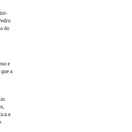
int-
Pedro
co do
oso e
 que a
ain
s,
ica e
e.