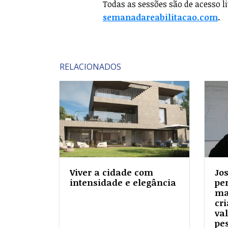
Todas as sessões são de acesso li
semanadareabilitacao.com
.
RELACIONADOS
Viver a cidade com
Jo
intensidade e elegância
pe
ma
cri
va
pe