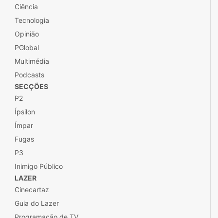
Ciência
Tecnologia
Opinião
PGlobal
Multimédia
Podcasts
SECÇÕES
P2
Ípsilon
Ímpar
Fugas
P3
Inimigo Público
LAZER
Cinecartaz
Guia do Lazer
Programação de TV