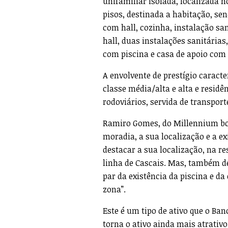
unifamiliar isolada, localizada 
pisos, destinada a habitação, sen
com hall, cozinha, instalação sa
hall, duas instalações sanitária
com piscina e casa de apoio com 
A envolvente de prestígio caract
classe média/alta e alta e resid
rodoviários, servida de transport
Ramiro Gomes, do Millennium bcp
moradia, a sua localização e a e
destacar a sua localização, na re
linha de Cascais. Mas, também d
par da existência da piscina e d
zona”.
Este é um tipo de ativo que o Ba
torna o ativo ainda mais atrativ