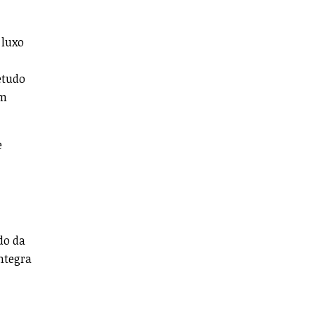
 luxo
etudo
em
e
do da
ntegra