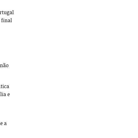
rtugal
 final
 não
ática
lia e
e a