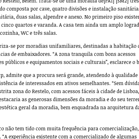
no Restelo, Belém. Trata-se de uma moradia de[PA1] [SM2] três
do composta por cave, quatro divisões e instalação sanitária,
nitária, duas salas, alpendre e anexo. No primeiro piso exis
s, cinco quartos e varanda. A casa tem ainda um amplo logra
cozinha, WC e três salas.
eriza-se por moradias unifamiliares, destinadas a habitação 
ências de embaixadores. “A zona tranquila com bons acessos
es públicos e equipamentos sociais e culturais”, esclarece o 
, admite que a procura será grande, atendendo à qualidade
xistência de interessados em ativos semelhantes. “Sem dúvida
strita zona do Restelo, com acessos fáceis à cidade de Lisboa,
estacaria as generosas dimensões da moradia e do seu terre
a estética geral da moradia, bem enquadrada na arquitetura d
nco não tem tido com muita frequência para comercialização,
o. “A experiência existente com a comercializado de algumas