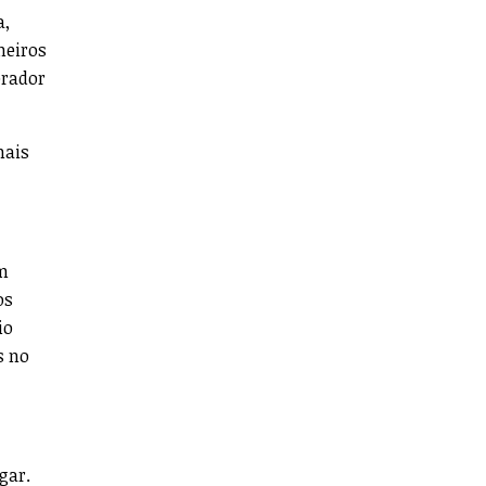
a,
meiros
prador
mais
am
os
io
s no
lugar.