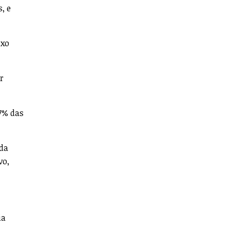
, e
uxo
r
67% das
ida
vo,
ia