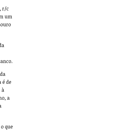
 r/c
tem um
douro
da
banco.
 da
 é de
 à
no, a
a
 o que