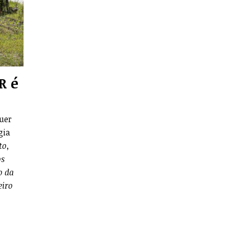
R é
quer
gia
to,
os
o da
eiro