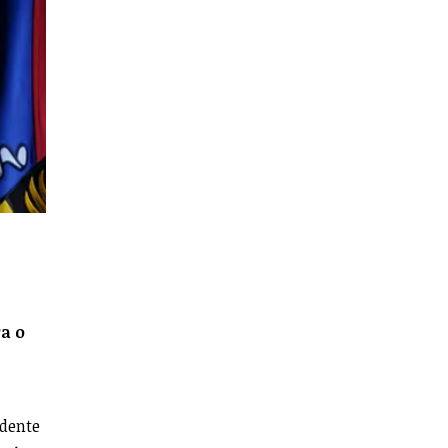
ra o
idente