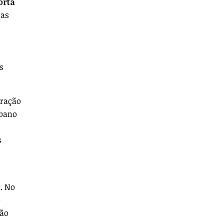
orta
 as
s
eração
rbano
s
. No
e
ção