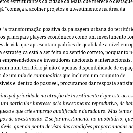
jetos estruturantes da cidade da Maia que merece o destaque
já “começa a acolher projetos e investimentos na área da
e “a transformação positiva da paisagem urbana do territóri
los principais players económicos como um investimento fo
s de vida que apresentam padrões de qualidade a nível euro
 estratégica está a ser feita no sentido correto, porquanto 
 empreendedores e investidores nacionais e internacionais,
ram num território já não é apenas disponibilidade de espaç
ta de um
mix
de
commodities
que incluem um conjunto de
íveis e, dentro do possível, procuramos dar resposta satisfat
incipal prioridade na atração de investimento é que este acres
 um particular interesse pelo investimento reprodutivo, de ba
queza e que crie emprego qualificado e duradouro. Mas temos
pos de investimento. E se for investimento no imobiliário, que
 níveis, quer do ponto de vista das condições proporcionadas a