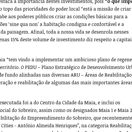
staca a importância destes investimentos, pois
“o que imp
o topo das prioridades do poder local “está a missão de criar
Cabe aos poderes públicos criar as condições básicas para a
ções ‘sine qua non’ a habitação condigna e confortável e a
 da paisagem. Afinal, toda a nossa vida se desenrola nesses
penas 15% deste volume de investimento diz respeito a capitai
aia “tem vindo a implementar um ambicioso plano de regen
território. O PEDU – Plano Estratégico de Desenvolvimento U
de fundo alinhadas nas diversas ARU – Áreas de Reabilitação
eração e reabilitação de algumas das mais importantes área
executada foi a do Centro da Cidade da Maia, e inclui os
cial do Sobreiro, assim como os designados Maia 1 e Maia 2
eabilitação do Empreendimento do Sobreiro, que recentement
Cities - António Almeida Henriques”, na categoria Reabilita