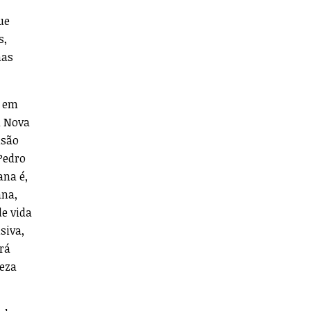
ue
s,
nas
m em
a Nova
nsão
Pedro
ana é,
ana,
de vida
siva,
rá
eza