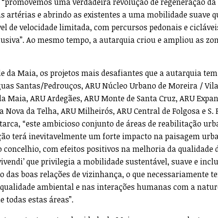
e, “promovemos uma verdadeira revolução de regeneração da
 artérias e abrindo as existentes a uma mobilidade suave q
 de velocidade limitada, com percursos pedonais e ciclávei
lusiva”. Ao mesmo tempo, a autarquia criou e ampliou as zo
e da Maia, os projetos mais desafiantes que a autarquia te
uas Santas/Pedrouços, ARU Núcleo Urbano de Moreira / Vil
o da Maia, ARU Ardegães, ARU Monte de Santa Cruz, ARU Expa
a Nova da Telha, ARU Milheirós, ARU Central de Folgosa e S. 
utarca, “este ambicioso conjunto de áreas de reabilitação urb
ção terá inevitavelmente um forte impacto na paisagem urb
o concelhio, com efeitos positivos na melhoria da qualidade 
endi’ que privilegia a mobilidade sustentável, suave e inclu
to das boas relações de vizinhança, o que necessariamente te
qualidade ambiental e nas interações humanas com a natur
e todas estas áreas”.