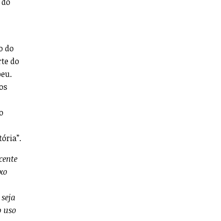
 do
o do
rte do
peu.
nos
o
ória”.
cente
ixo
 seja
o uso