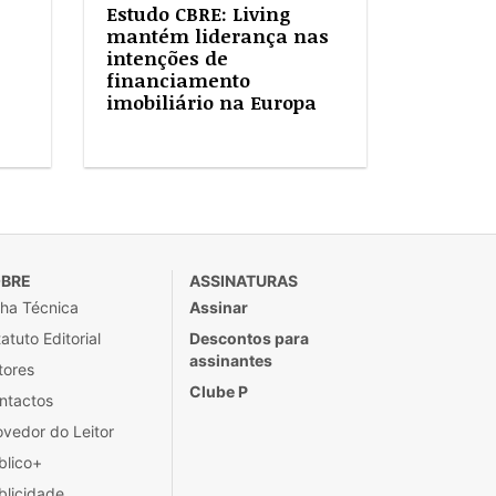
Estudo CBRE: Living
mantém liderança nas
intenções de
financiamento
imobiliário na Europa
BRE
ASSINATURAS
cha Técnica
Assinar
atuto Editorial
Descontos para
assinantes
tores
Clube P
ntactos
ovedor do Leitor
blico+
blicidade