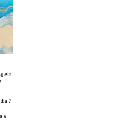
ngado
a
dia 7
a a