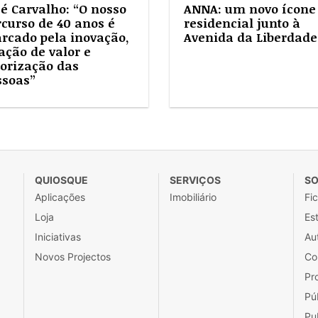
sé Carvalho: “O nosso
ANNA: um novo ícone
rcurso de 40 anos é
residencial junto à
rcado pela inovação,
Avenida da Liberdade
ação de valor e
lorização das
ssoas”
QUIOSQUE
SERVIÇOS
SO
Aplicações
Imobiliário
Fi
Loja
Est
Iniciativas
Au
Novos Projectos
Co
Pr
Pú
Pu