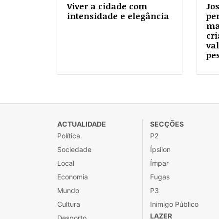
Viver a cidade com
Jo
intensidade e elegância
pe
ma
cri
va
pe
ACTUALIDADE
SECÇÕES
Política
P2
Sociedade
Ípsilon
Local
Ímpar
Economia
Fugas
Mundo
P3
Cultura
Inimigo Público
LAZER
Desporto