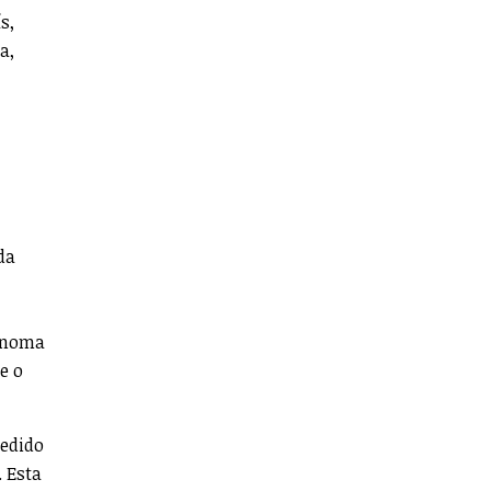
s,
a,
da
tónoma
e o
cedido
. Esta