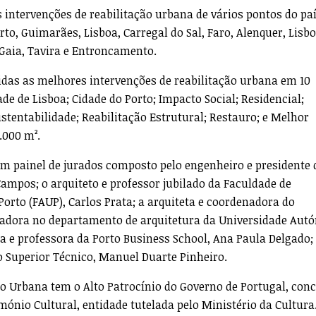
 intervenções de reabilitação urbana de vários pontos do paí
o, Guimarães, Lisboa, Carregal do Sal, Faro, Alenquer, Lisbo
 Gaia, Tavira e Entroncamento.
idas as melhores intervenções de reabilitação urbana em 10
e de Lisboa; Cidade do Porto; Impacto Social; Residencial;
stentabilidade; Reabilitação Estrutural; Restauro; e Melhor
.000 m².
um painel de jurados composto pelo engenheiro e presidente 
ampos; o arquiteto e professor jubilado da Faculdade de
Porto (FAUP), Carlos Prata; a arquiteta e coordenadora do
gadora no departamento de arquitetura da Universidade Au
a e professora da Porto Business School, Ana Paula Delgado; 
to Superior Técnico, Manuel Duarte Pinheiro.
o Urbana tem o Alto Patrocínio do Governo de Portugal, con
mónio Cultural, entidade tutelada pelo Ministério da Cultura