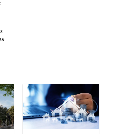
r
es
a e