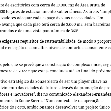
re de escritórios com cerca de 19.000 m2 de Área Bruta de
338 lugares de estacionamento subterrâneos. As áreas “ampl
tilizadores adequar cada espaço às suas necessidades. Em
avança que cada piso terá cerca de 2.000 m2, sem barreiras
arandas e de uma vista panorâmica de 360º.
e exigentes requisitos de sustentabilidade, de modo a propor
 e energético, com altos níveis de conforto e consistente 
o, pelo que se prevê que a construção do complexo inicie, se
estre de 2022 e que esteja concluída até ao final do próxim
etivo estratégico da Sonae Sierra de ser um player chave na
lvimento das cidades do futuro, através da promoção de pro
dores e inovadores”, diz no comunicado Alexandre Fernandes
pments da Sonae Sierra. “Num contexto de recuperação e
órios do Porto, ambicionamos desenvolver um projeto único