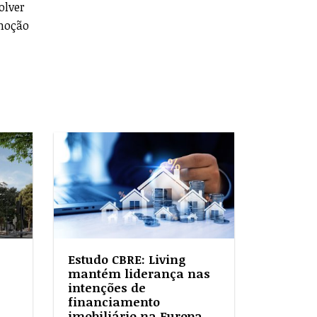
olver
omoção
Estudo CBRE: Living
mantém liderança nas
intenções de
financiamento
imobiliário na Europa