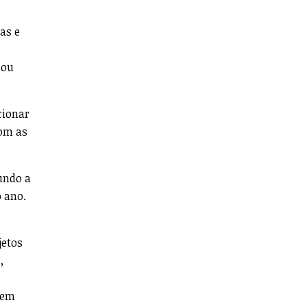
as e
 ou
cionar
com as
gundo a
o ano.
jetos
,
 em