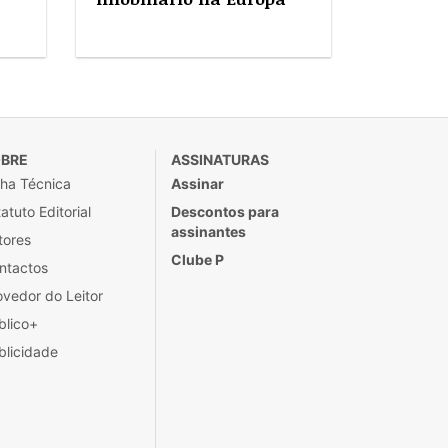
BRE
ASSINATURAS
cha Técnica
Assinar
atuto Editorial
Descontos para
assinantes
tores
Clube P
ntactos
ovedor do Leitor
blico+
blicidade