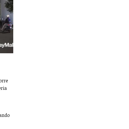
orre
eria
zando