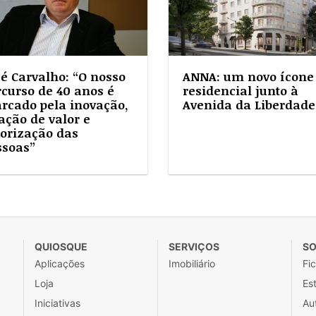
sé Carvalho: “O nosso
ANNA: um novo ícone
rcurso de 40 anos é
residencial junto à
rcado pela inovação,
Avenida da Liberdade
ação de valor e
lorização das
ssoas”
QUIOSQUE
SERVIÇOS
SO
Aplicações
Imobiliário
Fi
Loja
Est
Iniciativas
Au