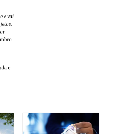
o e vai
jetos.
hor
Membro
-
nda e