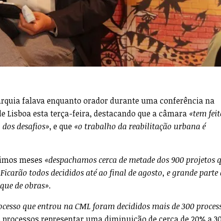
rquia falava enquanto orador durante uma conferência na
e Lisboa esta terça-feira, destacando que a câmara
«tem fei
 dos desafios»
, e que
«o trabalho da reabilitação urbana é
ltimos meses
«despachamos cerca de metade dos 900 projetos 
icarão todos decididos até ao final de agosto, e grande parte 
que de obras».
ocesso que entrou na CML foram decididos mais de 300 proces
os processos representar uma diminuição de cerca de 20% a 3