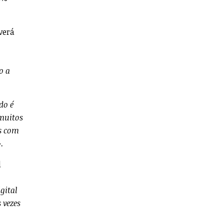
verá
o a
do é
 muitos
os com
.
l
gital
 vezes