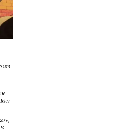
to um
que
deles
sos»
,
0%