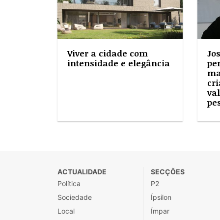
Viver a cidade com
Jo
intensidade e elegância
pe
ma
cri
va
pe
ACTUALIDADE
SECÇÕES
Política
P2
Sociedade
Ípsilon
Local
Ímpar