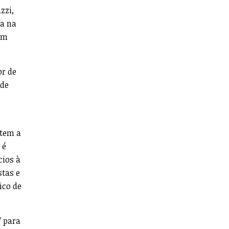
zzi,
sa na
em
or de
 de
ntem a
 é
cios à
stas e
ico de
” para