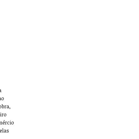
a
ao
obra,
iro
mércio
elas