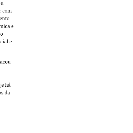
ou
ir com
mento
mica e
do
cial e
tacou
je há
os da