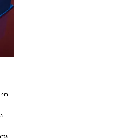
, em
 a
arta