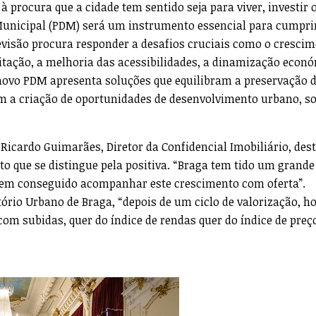
 procura que a cidade tem sentido seja para viver, investir 
 Municipal (PDM) será um instrumento essencial para cumpr
 revisão procura responder a desafios cruciais como o cresci
tação, a melhoria das acessibilidades, a dinamização econó
 novo PDM apresenta soluções que equilibram a preservação 
m a criação de oportunidades de desenvolvimento urbano, so
icardo Guimarães, Diretor da Confidencial Imobiliário, des
to que se distingue pela positiva. “Braga tem tido um grande
tem conseguido acompanhar este crescimento com oferta”.
rio Urbano de Braga, “depois de um ciclo de valorização, ho
com subidas, quer do índice de rendas quer do índice de preç