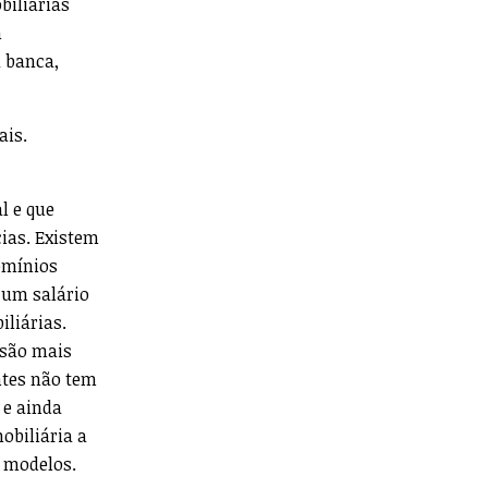
biliárias
m
 banca,
ais.
l e que
ias. Existem
omínios
 um salário
liárias.
ssão mais
ntes não tem
 e ainda
obiliária a
s modelos.