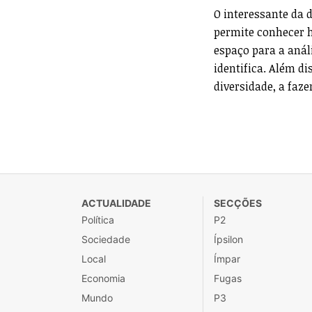
O interessante da d
permite conhecer h
espaço para a anál
identifica. Além d
diversidade, a faz
ACTUALIDADE
SECÇÕES
Política
P2
Sociedade
Ípsilon
Local
Ímpar
Economia
Fugas
Mundo
P3