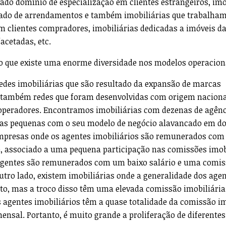
do domínio de especialização em clientes estrangeiros, imo
ado de arrendamentos e também imobiliárias que trabalha
 clientes compradores, imobiliárias dedicadas a imóveis da
acetadas, etc.
o que existe uma enorme diversidade nos modelos operacion
redes imobiliárias que são resultado da expansão de marcas
á também redes que foram desenvolvidas com origem naciona
operadores. Encontramos imobiliárias com dezenas de agênc
as pequenas com o seu modelo de negócio alavancado em d
empresas onde os agentes imobiliários são remunerados com
o, associado a uma pequena participação nas comissões imobi
agentes são remunerados com um baixo salário e uma comi
 outro lado, existem imobiliárias onde a generalidade dos age
o, mas a troco disso têm uma elevada comissão imobiliária
agentes imobiliários têm a quase totalidade da comissão im
mensal. Portanto, é muito grande a proliferação de diferente