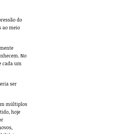
pressão do
s ao meio
emente
conhecem. No
de cada um
eria ser
 em múltiplos
tido, hoje
or
novos,