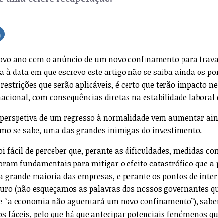
vo ano com o anúncio de um novo confinamento para trava
a à data em que escrevo este artigo não se saiba ainda os p
restrições que serão aplicáveis, é certo que terão impacto n
acional, com consequências diretas na estabilidade laboral 
 perspetiva de um regresso à normalidade vem aumentar ai
como se sabe, uma das grandes inimigas do investimento.
oi fácil de perceber que, perante as dificuldades, medidas c
oram fundamentais para mitigar o efeito catastrófico que 
da grande maioria das empresas, e perante os pontos de inte
turo (não esqueçamos as palavras dos nossos governantes q
e “a economia não aguentará um novo confinamento”), sab
s fáceis, pelo que há que antecipar potenciais fenómenos q