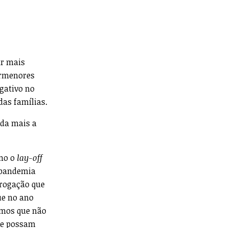
r mais
ormenores
egativo no
das famílias.
nda mais a
omo o
lay-off
a pandemia
rrogação que
ue no ano
emos que não
ue possam