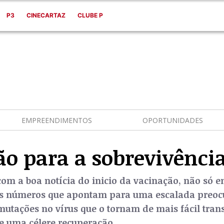
P3
CINECARTAZ
CLUBE P
EMPREENDIMENTOS
OPORTUNIDADES
ão para a sobrevivênci
om a boa notícia do inicio da vacinação, não só 
es números que apontam para uma escalada preoc
utações no vírus que o tornam de mais fácil tra
e uma célere recuperação.