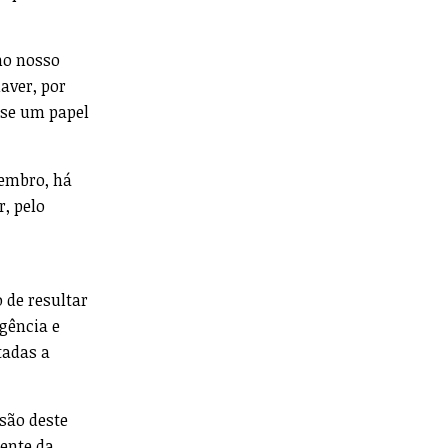
no nosso
aver, por
sse um papel
tembro, há
, pelo
 de resultar
gência e
tadas a
são deste
ente da