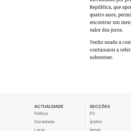
República, que ap
quatro anos, permi
encontrar um meio
valor dos juros.
Tenho usado a com
continuarei a refe
sobreviver.
ACTUALIDADE
SECÇÕES
Política
P2
Sociedade
Ípsilon
Local
Ímpar