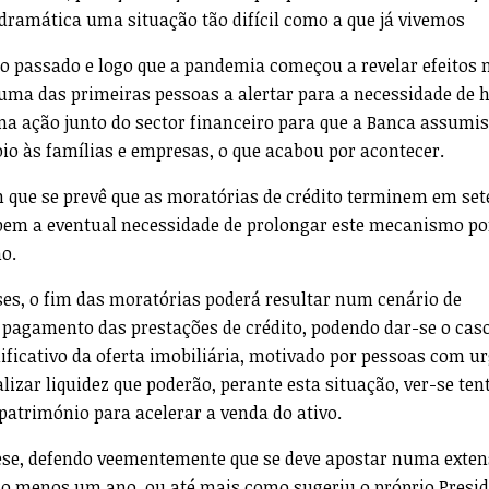
dramática uma situação tão difícil como a que já vivemos
ano passado e logo que a pandemia começou a revelar efeitos 
uma das primeiras pessoas a alertar para a necessidade de h
ma ação junto do sector financeiro para que a Banca assumi
oio às famílias e empresas, o que acabou por acontecer.
que se prevê que as moratórias de crédito terminem em se
bem a eventual necessidade de prolongar este mecanismo por
o.
ses, o fim das moratórias poderá resultar num cenário de
agamento das prestações de crédito, podendo dar-se o caso
icativo da oferta imobiliária, motivado por pessoas com ur
lizar liquidez que poderão, perante esta situação, ver-se ten
 património para acelerar a venda do ativo.
ese, defendo veementemente que se deve apostar numa exten
o menos um ano, ou até mais como sugeriu o próprio Presid