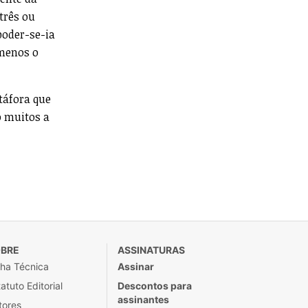
três ou
poder-se-ia
menos o
táfora que
o muitos a
BRE
ASSINATURAS
cha Técnica
Assinar
atuto Editorial
Descontos para
assinantes
tores