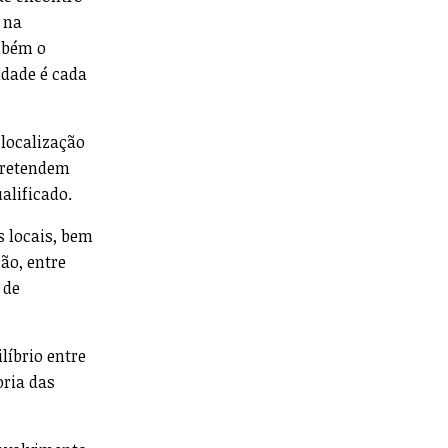
 na
ambém o
idade é cada
localização
pretendem
alificado.
s locais, bem
ão, entre
 de
líbrio entre
oria das