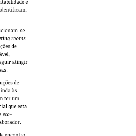
ntabilidade e
identificam,
lucionam-se
ting rooms
uções de
ável,
eguir atingir
sas.
luções de
ainda às
m ter um
ial que esta
os
eco-
laborador.
de encontro