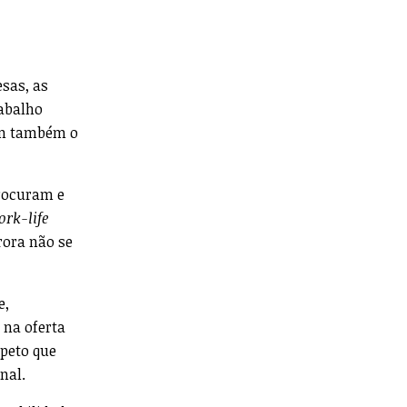
sas, as
abalho
vem também o
procuram e
ork-life
rora não se
e,
 na oferta
speto que
nal.