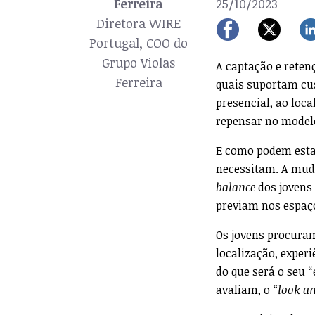
Ferreira
25/10/2023
Diretora WIRE
Portugal, COO do
Grupo Violas
A captação e reten
Ferreira
quais suportam cu
presencial, ao loc
repensar no modelo
E como podem estas
necessitam. A mudan
balance
dos jovens 
previam nos espaço
Os jovens procura
localização, exper
do que será o seu 
avaliam, o
“look a