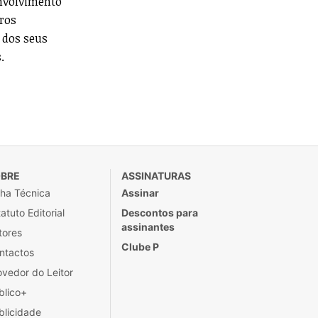
envolvimento
uros
 dos seus
.
BRE
ASSINATURAS
cha Técnica
Assinar
atuto Editorial
Descontos para
assinantes
tores
Clube P
ntactos
ovedor do Leitor
blico+
blicidade