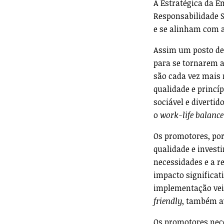
A Estratégica da E
Responsabilidade S
e se alinham com a
Assim um posto de
para se tornarem a
são cada vez mais
qualidade e princíp
sociável e divertid
o
work-life balance
Os promotores, por
qualidade e invest
necessidades e a r
impacto significat
implementação veio
friendly
, também av
Os promotores nece