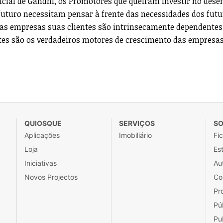
nicial de Gandhi, os Promotores que queiram investir no des
 futuro necessitam pensar à frente das necessidades dos fut
as empresas suas clientes são intrinsecamente dependentes
tes são os verdadeiros motores de crescimento das empresas
QUIOSQUE
SERVIÇOS
SO
Aplicações
Imobiliário
Fi
Loja
Est
Iniciativas
Au
Novos Projectos
Co
Pr
Pú
Pu