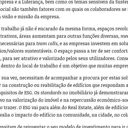
mpresa e a Liderança, bem como os temas sensíveis da Suste
ocial são também fatores com os quais os colaboradores se 
 visão e missão da empresa.
 trabalho já não é encarado da mesma forma, espaços revo
trativos, áreas aumentam para outras funções diversas,
mee
 necessárias para
team calls
, e as empresas investem em sol
ios/valores sustentáveis. O espaço passa a ter de ser confort
o, para ser atrativo e valorizado pelos seus utilizadores. Cons
dentro do local de trabalho é um objetivo que muitas empre
 sua vez, necessitam de acompanhar a procura por estas so
ir na construção ou reabilitação de edifícios que respondam 
equisitos de ESG. Os
standards
no imobiliário já demonstrara
ivo na valorização do imóvel e na repercussão económico-soc
 trazer. O ESG vai para além do Real Estate, além de edifíci
alia o impacto do edifício na comunidade, na cidade, no co
ssitam de reinventar o seu modelo de investimento para ir 