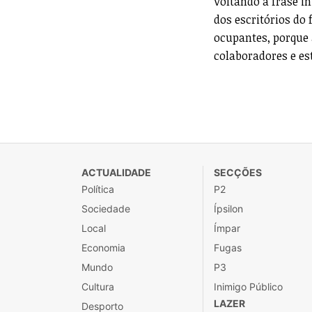
Voltando à frase i
dos escritórios do
ocupantes, porque 
colaboradores e es
ACTUALIDADE
SECÇÕES
Política
P2
Sociedade
Ípsilon
Local
Ímpar
Economia
Fugas
Mundo
P3
Cultura
Inimigo Público
LAZER
Desporto