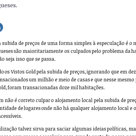
gueses.
 a subida de preços de uma forma simples à especulação é o
gueses são maioritariamente os culpados pelo problema da h
ão seja isso que se passa.
do os Vistos Gold pela subida de preços, ignorando que em de
ansacionados um milhão e meio de casas e que nesse mesmo p
Gold, foram transacionadas doze mil habitações.
 não é correto culpar o alojamento local pela subida de pre
tidade de lugares onde não há qualquer alojamento local e 
cessíveis.
ilização talvez sirva para saciar algumas ideias políticas, m