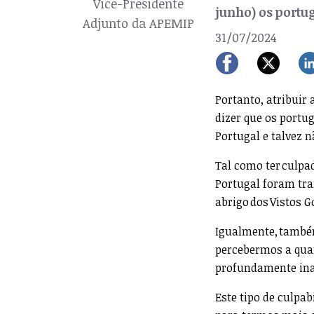
Vice-Presidente
junho) os portu
Adjunto da APEMIP
31/07/2024
Portanto, atribuir
dizer que os portu
Portugal e talvez n
Tal como ter culpa
Portugal foram tr
abrigo dos Vistos 
Igualmente, também
percebermos a quan
profundamente ina
Este tipo de culpab