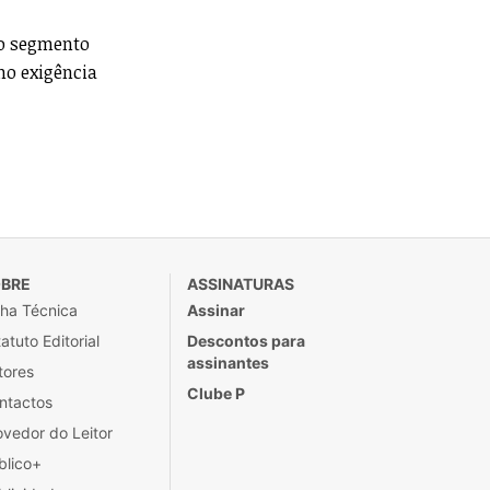
vo segmento
mo exigência
BRE
ASSINATURAS
cha Técnica
Assinar
atuto Editorial
Descontos para
assinantes
tores
Clube P
ntactos
ovedor do Leitor
blico+