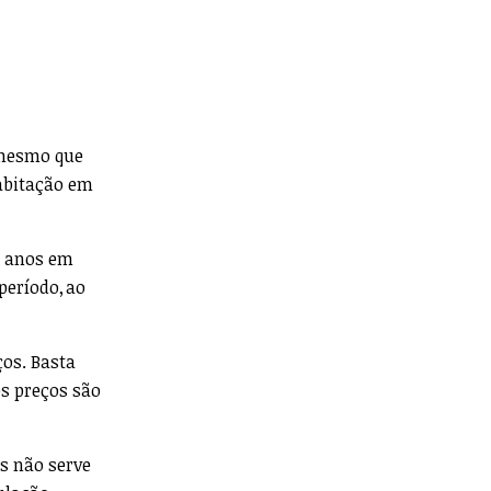
 mesmo que
abitação em
z anos em
eríodo, ao
ços. Basta
os preços são
as não serve