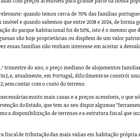
asas com preços acessíveis para grande parte da nossa pop
relevante: quando temos cerca de 70% das famílias portugu
m imóvel e quando sabemos que entre 2018 e 2024, de forma g
zação do parque habitacional foi de 50%, isto é o mesmo que 
guesas são hoje proprietárias ou dispõem de um valor patri
vez essas famílias não tenham interesse em aceitar a desval
1.º trimestre do ano, o preço mediano de alojamentos famili
€/m2, e, atualmente, em Portugal, dificilmente se constrói um
2, sem contar com o custo do terreno.
 necessárias muito mais casas e a preços acessíveis, o que só
ervenção do Estado, que tem ao seu dispor algumas “ferramen
o a disponibilização de terrenos e a estrutura fiscal que in
 fiscal de tributação das mais valias em habitação própria 