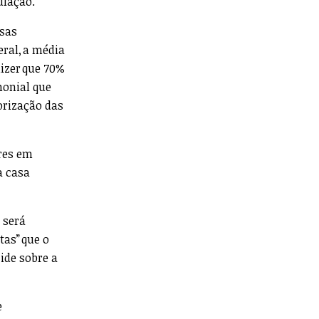
ulação.
esas
eral, a média
dizer que 70%
monial que
orização das
ares em
a casa
 será
tas” que o
cide sobre a
e