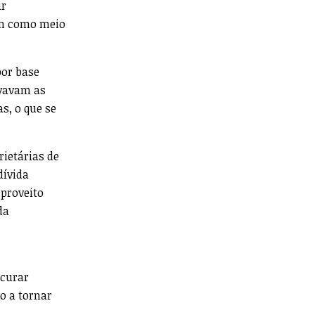
ar
am como meio
por base
ivavam as
s, o que se
rietárias de
dívida
 proveito
da
ocurar
o a tornar