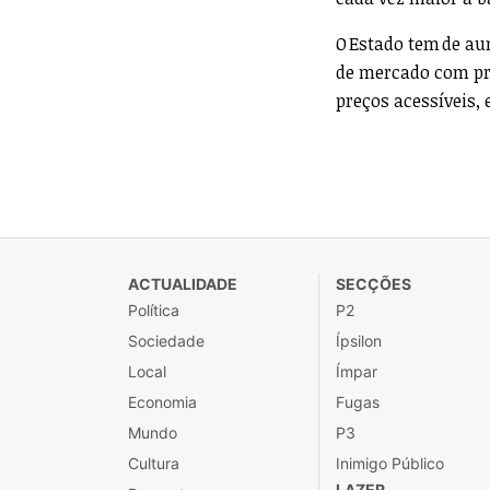
O Estado tem de a
de mercado com pr
preços acessíveis,
ACTUALIDADE
SECÇÕES
Política
P2
Sociedade
Ípsilon
Local
Ímpar
Economia
Fugas
Mundo
P3
Cultura
Inimigo Público
LAZER