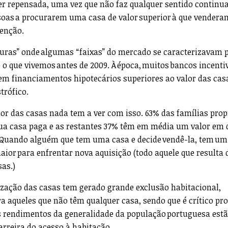
r repensada, uma vez que não faz qualquer sentido continu
ssoas a procurarem uma casa de valor superior à que vender
senção.
uras” onde algumas “faixas” do mercado se caracterizavam 
 o que vivemos antes de 2009. À época, muitos bancos incent
em financiamentos hipotecários superiores ao valor das casa
trófico.
alor das casas nada tem a ver com isso. 63% das famílias prop
ua casa paga e as restantes 37% têm em média um valor em 
. Quando alguém que tem uma casa e decide vendê-la, tem um
aior para enfrentar nova aquisição (todo aquele que resulta 
sas.)
rização das casas tem gerado grande exclusão habitacional,
a aqueles que não têm qualquer casa, sendo que é crítico pr
s rendimentos da generalidade da população portuguesa estã
arreira do acesso à habitação.