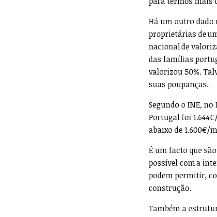
para termos mais c
Há um outro dado 
proprietárias de u
nacional de valori
das famílias portu
valorizou 50%. Tal
suas poupanças.
Segundo o INE, no 
Portugal foi 1.644
abaixo de 1.600€/m
É um facto que são
possível com a int
podem permitir, com
construção.
Também a estrutura