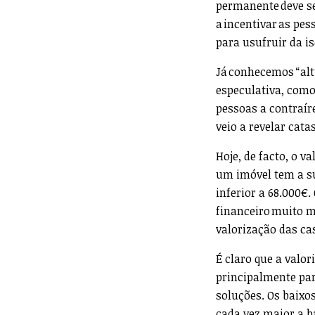
permanente deve se
a incentivar as pe
para usufruir da i
Já conhecemos “alt
especulativa, como
pessoas a contraír
veio a revelar catas
Hoje, de facto, o v
um imóvel tem a s
inferior a 68.000€
financeiro muito m
valorização das ca
É claro que a valo
principalmente par
soluções. Os baixo
cada vez maior a b