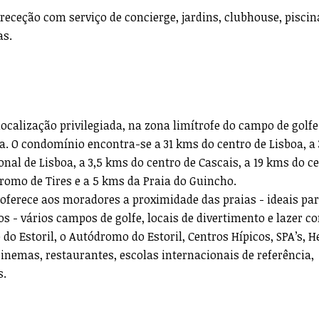
ceção com serviço de concierge, jardins, clubhouse, piscin
as.
calização privilegiada, na zona limítrofe do campo de golfe
. O condomínio encontra-se a 31 kms do centro de Lisboa, a 
nal de Lisboa, a 3,5 kms do centro de Cascais, a 19 kms do c
dromo de Tires e a 5 kms da Praia do Guincho.
 oferece aos moradores a proximidade das praias - ideais pa
os - vários campos de golfe, locais de divertimento e lazer c
do Estoril, o Autódromo do Estoril, Centros Hípicos, SPA’s, H
cinemas, restaurantes, escolas internacionais de referência,
s.