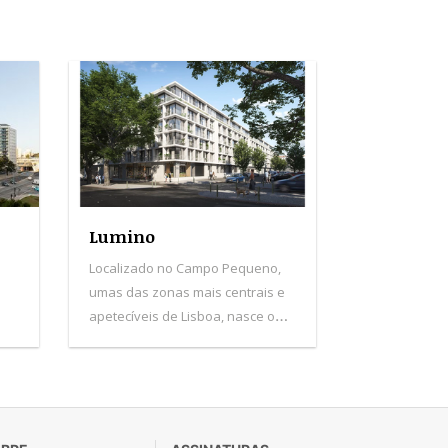
Lumino
Localizado no Campo Pequeno,
umas das zonas mais centrais e
apetecíveis de Lisboa, nasce o
Lumino. Este edifício de design
moderno destaca-se por tudo
aquilo que tem para oferecer:
apartamentos sofisticados e com
áreas amplas, espaços