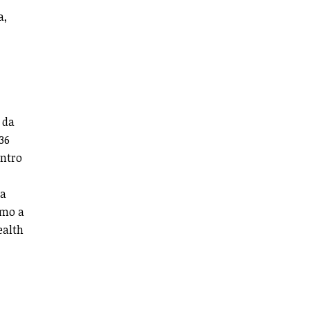
a,
 da
36
entro
ra
omo a
ealth