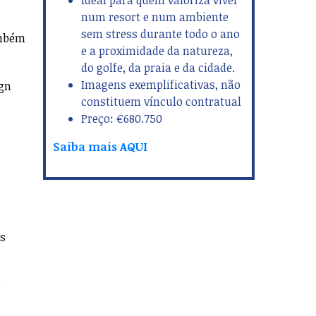
Ideal para quem valoriza viver
num resort e num ambiente
sem stress durante todo o ano
ambém
e a proximidade da natureza,
do golfe, da praia e da cidade.
Imagens exemplificativas, não
ign
constituem vínculo contratual
Preço: €680.750
Saiba mais AQUI
as
o