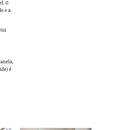
l. O
e e a
itui
janela,
ide) é