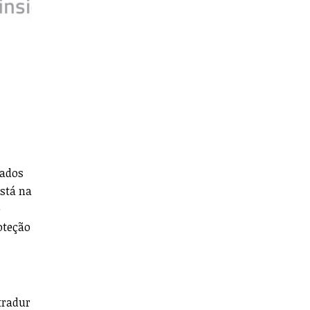
hados
está na
e
oteção
ltradur