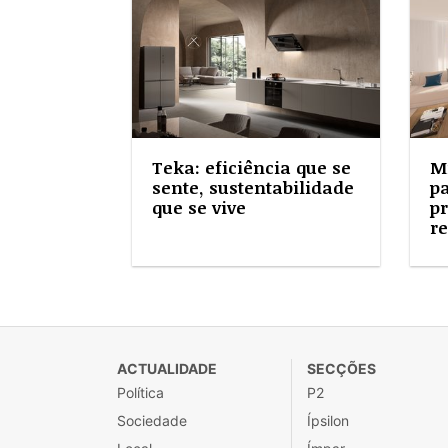
Teka: eficiência que se
M
sente, sustentabilidade
pa
que se vive
pr
re
ACTUALIDADE
SECÇÕES
Política
P2
Sociedade
Ípsilon