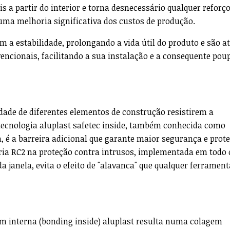
fis a partir do interior e torna desnecessário qualquer reforç
uma melhoria significativa dos custos de produção.
 a estabilidade, prolongando a vida útil do produto e são a
vencionais, facilitando a sua instalação e a consequente po
idade de diferentes elementos de construção resistirem a
 tecnologia aluplast safetec inside, também conhecida como
a, é a barreira adicional que garante maior segurança e prot
oria RC2 na proteção contra intrusos, implementada em todo 
da janela, evita o efeito de "alavanca" que qualquer ferramen
em interna (bonding inside) aluplast resulta numa colagem