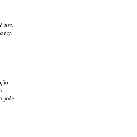
o
té 20%
upança
eção
o
ta pode