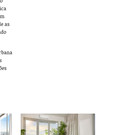
no
ica
em
de as
ndo
Urbana
s
ões