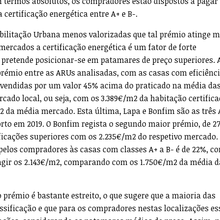
m termos absolutos, os compradores estão dispostos a pagar
certificação energética entre A+ e B-.
bilitação Urbana menos valorizadas que tal prémio atinge m
mercados a certificação energética é um fator de forte
 pretende posicionar-se em patamares de preço superiores. 
prémio entre as ARUs analisadas, com as casas com eficiênc
 vendidas por um valor 45% acima do praticado na média da
cado local, ou seja, com os 3.389€/m2 da habitação certific
2 da média mercado. Esta última, Lapa e Bonfim são as três
rto em 2019. O Bonfim regista o segundo maior prémio, de 2
icações superiores com os 2.235€/m2 do respetivo mercado.
pelos compradores às casas com classes A+ a B- é de 22%, c
tingir os 2.143€/m2, comparando com os 1.750€/m2 da média d
 prémio é bastante estreito, o que sugere que a maioria das
assificação e que para os compradores nestas localizações es