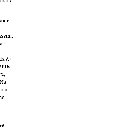
 mais
aior
Assim,
ia
s
ada A+
 ARUs
7%,
 Na
om o
as
se