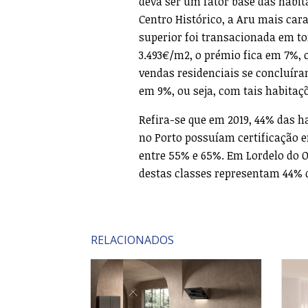
deva ser um fator base das habi
Centro Histórico, a Aru mais car
superior foi transacionada em t
3.493€/m2, o prémio fica em 7%, 
vendas residenciais se concluír
em 9%, ou seja, com tais habitaçõ
Refira-se que em 2019, 44% das h
no Porto possuíam certificação e
entre 55% e 65%. Em Lordelo do 
destas classes representam 44% 
RELACIONADOS