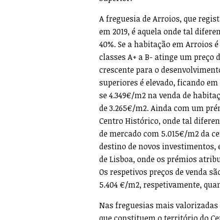
A freguesia de Arroios, que regi
em 2019, é aquela onde tal difer
40%. Se a habitação em Arroios 
classes A+ a B- atinge um preço
crescente para o desenvolvimento
superiores é elevado, ficando em
se 4.349€/m2 na venda de habita
de 3.265€/m2. Ainda com um prém
Centro Histórico, onde tal difere
de mercado com 5.015€/m2 da cer
destino de novos investimentos, 
de Lisboa, onde os prémios atrib
Os respetivos preços de venda são
5.404 €/m2, respetivamente, quan
Nas freguesias mais valorizadas
que constituem o território do Ce