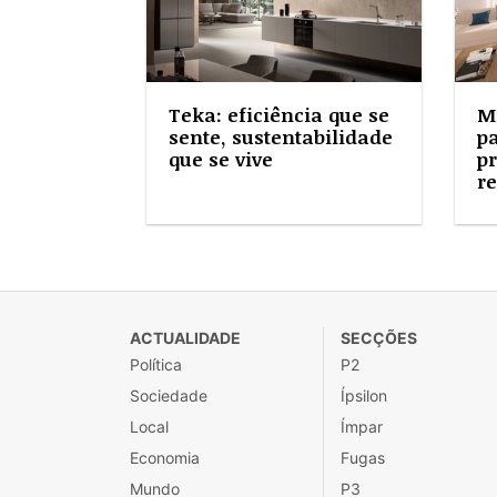
Teka: eficiência que se
M
sente, sustentabilidade
pa
que se vive
pr
re
ACTUALIDADE
SECÇÕES
Política
P2
Sociedade
Ípsilon
Local
Ímpar
Economia
Fugas
Mundo
P3