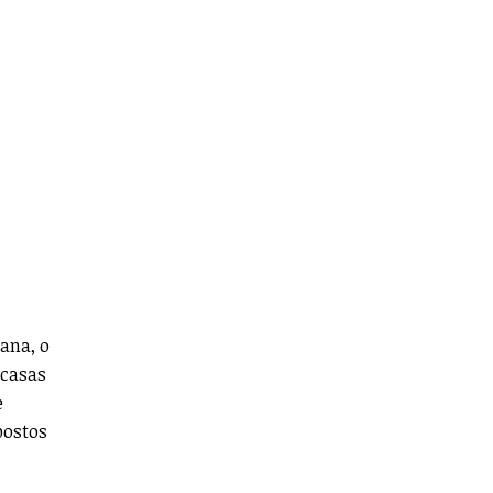
ana, o
 casas
e
postos