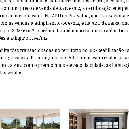
tações, considerando os patamares médios de preço. Assim, 
a com um preço de venda de 3.719€/m2, a certificação energét
orno do mesmo valor. Na ARU da Foz Velha, que transaciona 
com as vendas a atingirem 3.750€/m2, e na ARU da Baixa, on
am por 3.053€/m2, o prémio também não foi muito além, fica
es a atingir 3.326€/m2.
abitações transacionadas no território do SIR-Reabilitação 
nergética A+ a B-, atingindo nas ARUs mais valorizadas peso
Ouro, a ARU com o prémio mais elevado da cidade, as habitaç
das vendas.