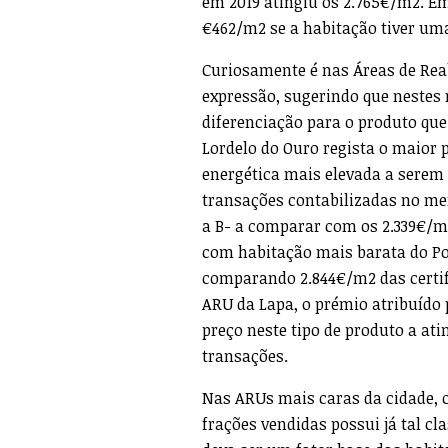
em 2019 atingiu os 2.765€/m2. E
€462/m2 se a habitação tiver uma 
Curiosamente é nas Áreas de Rea
expressão, sugerindo que nestes 
diferenciação para o produto que
Lordelo do Ouro regista o maior 
energética mais elevada a serem
transações contabilizadas no mer
a B- a comparar com os 2.339€/m
com habitação mais barata do Po
comparando 2.844€/m2 das certif
ARU da Lapa, o prémio atribuído 
preço neste tipo de produto a a
transações.
Nas ARUs mais caras da cidade, o
frações vendidas possui já tal cl