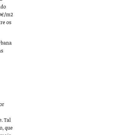
ndo
00€/m2
re os
Urbana
as
or
. Tal
o, que