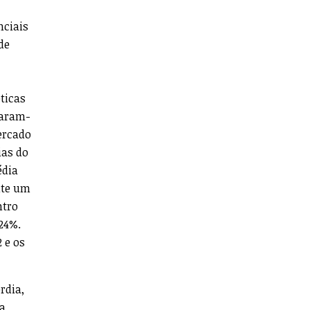
nciais
de
ticas
param-
ercado
ias do
édia
nte um
ntro
 24%.
 e os
rdia,
 a