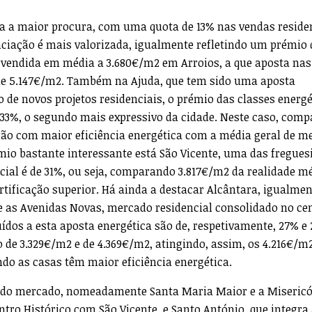
sta a maior procura, com uma quota de 13% nas vendas reside
enciação é mais valorizada, igualmente refletindo um prémio 
é vendida em média a 3.680€/m2 em Arroios, a que aposta nas
 de 5.147€/m2. Também na Ajuda, que tem sido uma aposta
 de novos projetos residenciais, o prémio das classes energé
 33%, o segundo mais expressivo da cidade. Neste caso, com
ção com maior eficiência energética com a média geral de m
io bastante interessante está São Vicente, uma das fregues
ncial é de 31%, ou seja, comparando 3.817€/m2 da realidade m
tificação superior. Há ainda a destacar Alcântara, igualme
e as Avenidas Novas, mercado residencial consolidado no ce
uídos a esta aposta energética são de, respetivamente, 27% e
 de 3.329€/m2 e de 4.369€/m2, atingindo, assim, os 4.216€/m2
do as casas têm maior eficiência energética.
 do mercado, nomeadamente Santa Maria Maior e a Misericó
ntro Histórico com São Vicente, e Santo António, que integra